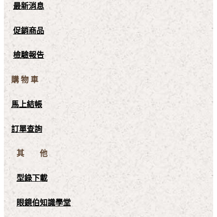
最新消息
促銷商品
檢驗報告
購 物 車
馬上結帳
訂單查詢
其 他
型錄下載
眼鏡伯知識學堂