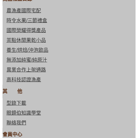
農漁產國際宅配
時令水果/三節禮盒
國際榮耀得獎產品
茶點休閒果乾小品
養生/烘焙/沖泡飲品
無添加純蜜/純原汁
異業合作上架通路
高科技認證漁產
其 他
型錄下載
眼鏡伯知識學堂
聯絡我們
會員中心