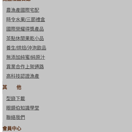
農漁產國際宅配
時令水果/三節禮盒
國際榮耀得獎產品
茶點休閒果乾小品
養生/烘焙/沖泡飲品
無添加純蜜/純原汁
異業合作上架通路
高科技認證漁產
其 他
型錄下載
眼鏡伯知識學堂
聯絡我們
會員中心