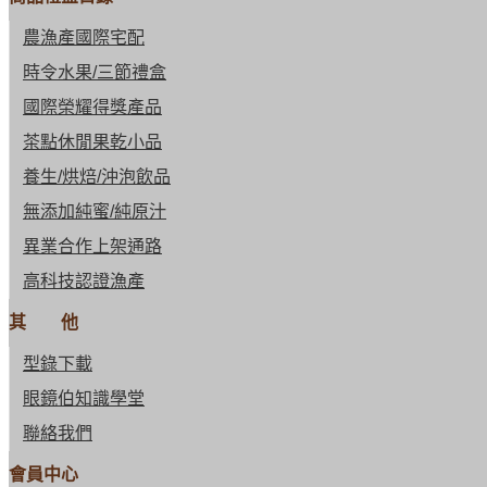
農漁產國際宅配
時令水果/三節禮盒
國際榮耀得獎產品
茶點休閒果乾小品
養生/烘焙/沖泡飲品
無添加純蜜/純原汁
異業合作上架通路
高科技認證漁產
其 他
型錄下載
眼鏡伯知識學堂
聯絡我們
會員中心