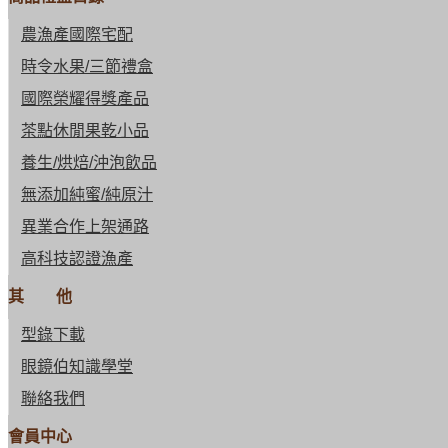
農漁產國際宅配
時令水果/三節禮盒
國際榮耀得獎產品
茶點休閒果乾小品
養生/烘焙/沖泡飲品
無添加純蜜/純原汁
異業合作上架通路
高科技認證漁產
其 他
型錄下載
眼鏡伯知識學堂
聯絡我們
會員中心