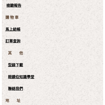
檢驗報告
購 物 車
馬上結帳
訂單查詢
其 他
型錄下載
眼鏡伯知識學堂
聯絡我們
地 址