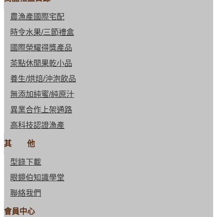
農漁產國際宅配
時令水果/三節禮盒
國際榮耀得獎產品
茶點休閒果乾小品
養生/烘焙/沖泡飲品
無添加純蜜/純原汁
異業合作上架通路
高科技認證漁產
其 他
型錄下載
眼鏡伯知識學堂
聯絡我們
會員中心