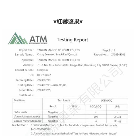
▾紅藜堅果▾