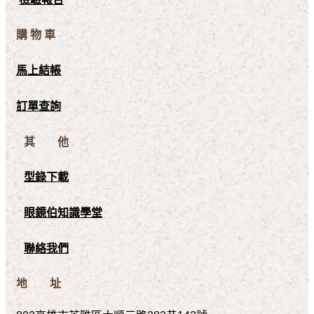
購 物 車
馬上結帳
訂單查詢
其 他
型錄下載
眼鏡伯知識學堂
聯絡我們
地 址