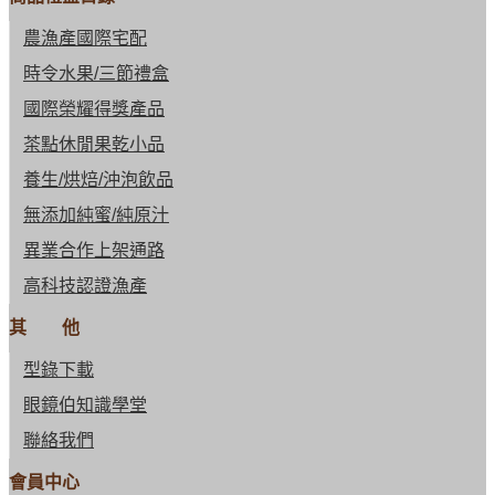
農漁產國際宅配
時令水果/三節禮盒
國際榮耀得獎產品
茶點休閒果乾小品
養生/烘焙/沖泡飲品
無添加純蜜/純原汁
異業合作上架通路
高科技認證漁產
其 他
型錄下載
眼鏡伯知識學堂
聯絡我們
會員中心