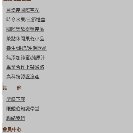
農漁產國際宅配
時令水果/三節禮盒
國際榮耀得獎產品
茶點休閒果乾小品
養生/烘焙/沖泡飲品
無添加純蜜/純原汁
異業合作上架通路
高科技認證漁產
其 他
型錄下載
眼鏡伯知識學堂
聯絡我們
會員中心