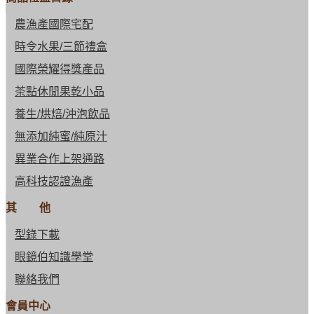
農漁產國際宅配
時令水果/三節禮盒
國際榮耀得獎產品
茶點休閒果乾小品
養生/烘焙/沖泡飲品
無添加純蜜/純原汁
異業合作上架通路
高科技認證漁產
其 他
型錄下載
眼鏡伯知識學堂
聯絡我們
會員中心