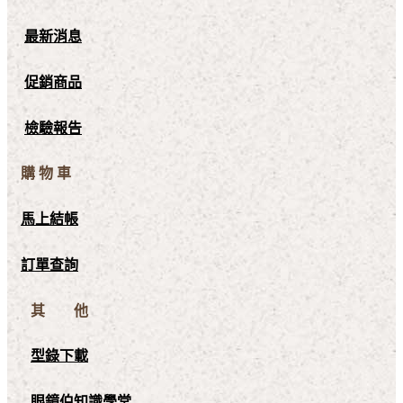
最新消息
促銷商品
檢驗報告
購 物 車
馬上結帳
訂單查詢
其 他
型錄下載
眼鏡伯知識學堂