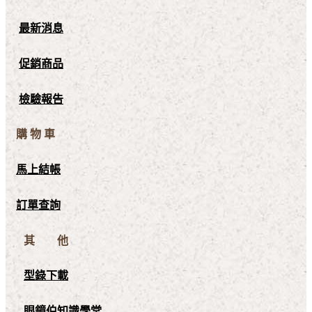
最新消息
促銷商品
檢驗報告
購 物 車
馬上結帳
訂單查詢
其 他
型錄下載
眼鏡伯知識學堂