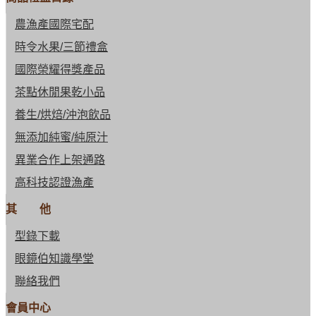
農漁產國際宅配
時令水果/三節禮盒
國際榮耀得獎產品
茶點休閒果乾小品
養生/烘焙/沖泡飲品
無添加純蜜/純原汁
異業合作上架通路
高科技認證漁產
其 他
型錄下載
眼鏡伯知識學堂
聯絡我們
會員中心