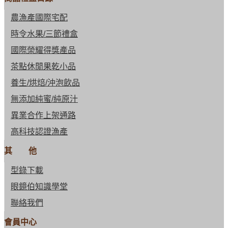
農漁產國際宅配
時令水果/三節禮盒
國際榮耀得獎產品
茶點休閒果乾小品
養生/烘焙/沖泡飲品
無添加純蜜/純原汁
異業合作上架通路
高科技認證漁產
其 他
型錄下載
眼鏡伯知識學堂
聯絡我們
會員中心