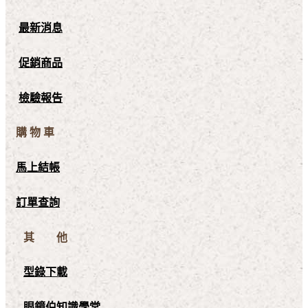
最新消息
促銷商品
檢驗報告
購 物 車
馬上結帳
訂單查詢
其 他
型錄下載
眼鏡伯知識學堂