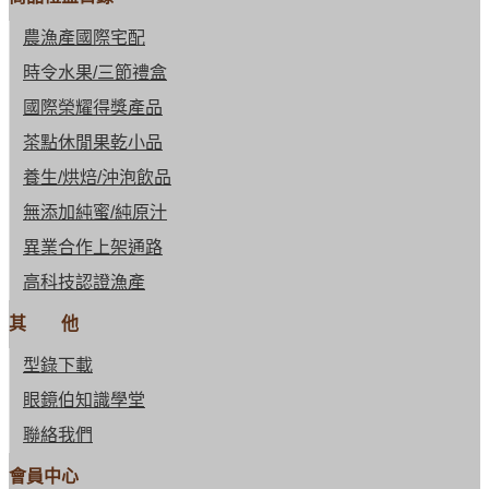
農漁產國際宅配
時令水果/三節禮盒
國際榮耀得獎產品
茶點休閒果乾小品
養生/烘焙/沖泡飲品
無添加純蜜/純原汁
異業合作上架通路
高科技認證漁產
其 他
型錄下載
眼鏡伯知識學堂
聯絡我們
會員中心