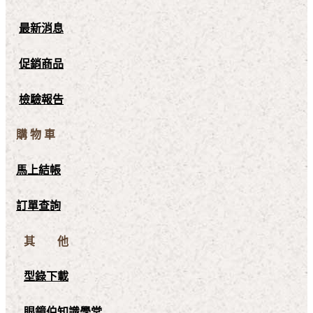
最新消息
促銷商品
檢驗報告
購 物 車
馬上結帳
訂單查詢
其 他
型錄下載
眼鏡伯知識學堂