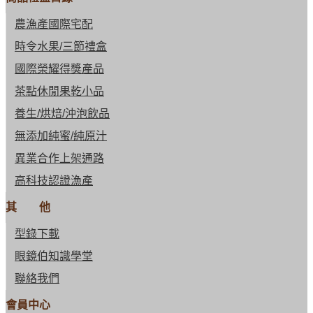
農漁產國際宅配
時令水果/三節禮盒
國際榮耀得獎產品
茶點休閒果乾小品
養生/烘焙/沖泡飲品
無添加純蜜/純原汁
異業合作上架通路
高科技認證漁產
其 他
型錄下載
眼鏡伯知識學堂
聯絡我們
會員中心