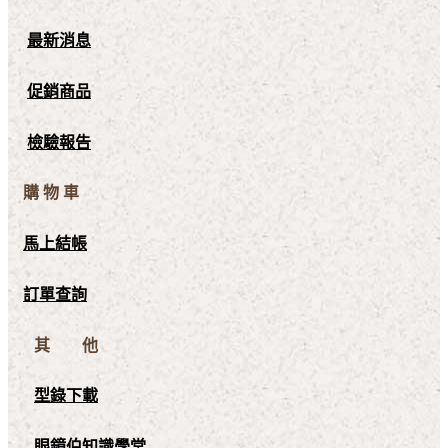
最新消息
促銷商品
檢驗報告
購 物 車
馬上結帳
訂單查詢
其 他
型錄下載
眼鏡伯知識學堂