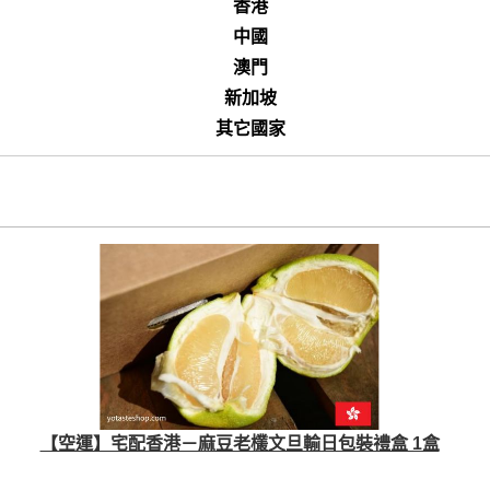
香港
中國
澳門
新加坡
其它國家
【空運】宅配香港－麻豆老欉文旦輸日包裝禮盒 1盒