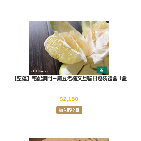
【空運】宅配澳門－麻豆老欉文旦輸日包裝禮盒 1盒
$2,150
加入購物車