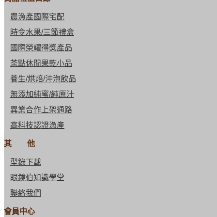
農漁產國際宅配
時令水果/三節禮盒
國際榮耀得獎產品
茶點休閒果乾小品
養生/烘焙/沖泡飲品
無添加純蜜/純原汁
異業合作上架通路
高科技認證漁產
其 他
型錄下載
眼鏡伯知識學堂
聯絡我們
會員中心