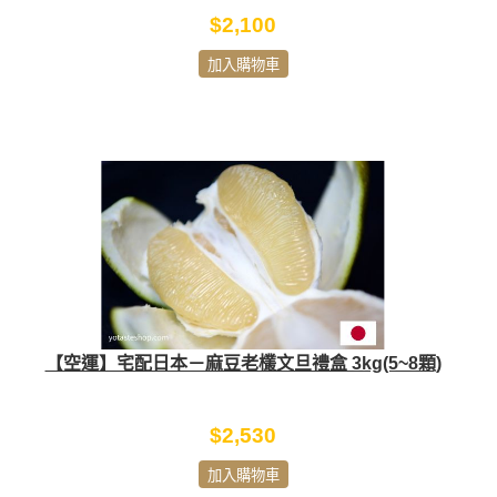
$2,100
加入購物車
【空運】宅配日本－麻豆老欉文旦禮盒 3kg(5~8顆)
$2,530
加入購物車