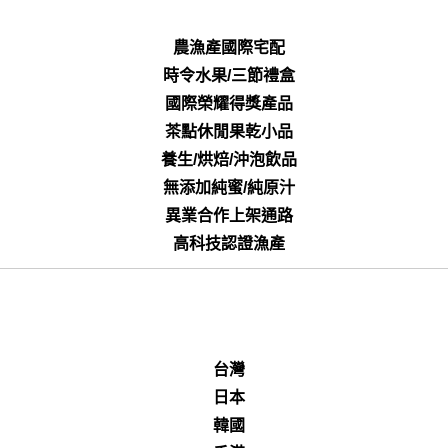
農漁產國際宅配
時令水果/三節禮盒
國際榮耀得獎產品
茶點休閒果乾小品
養生/烘焙/沖泡飲品
無添加純蜜/純原汁
異業合作上架通路
高科技認證漁產
台灣
日本
韓國