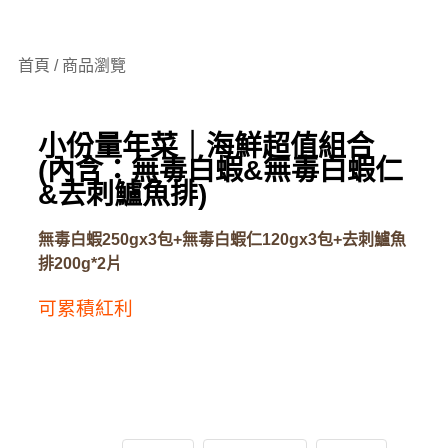
首頁 / 商品瀏覽
小份量年菜｜海鮮超值組合
(內含：無毒白蝦&無毒白蝦仁
&去刺鱸魚排)
無毒白蝦250gx3包+無毒白蝦仁120gx3包+去刺鱸魚
排200g*2片
可累積紅利