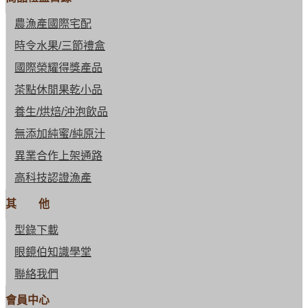
農漁產國際宅配
時令水果/三節禮盒
國際榮耀得獎產品
茶點休閒果乾小品
養生/烘焙/沖泡飲品
無添加純蜜/純原汁
異業合作上架通路
高科技認證漁產
其 他
型錄下載
眼鏡伯知識學堂
聯絡我們
會員中心