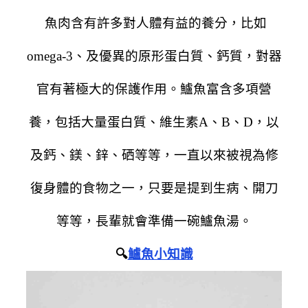
魚肉含有許多對人體有益的養分，比如
omega-3、及優異的原形
蛋白質、鈣質，對器
官有著極大的保護作用。
鱸魚
富含多項營
養，包括大量
蛋白質、
維生素A、B、D，以
及鈣、鎂、鋅、硒等等，
一直以來被視為修
復身體的食物之一，只要是提到生病、開刀
等等，長輩就會準備一碗鱸魚湯。
🔍
鱸魚小知識