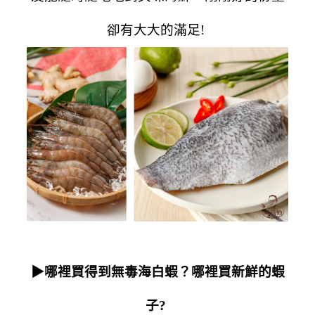
卻
有大大的滿足!
▶
哪裡買得到無毒海白蝦？哪裡買新鮮的蝦
子?