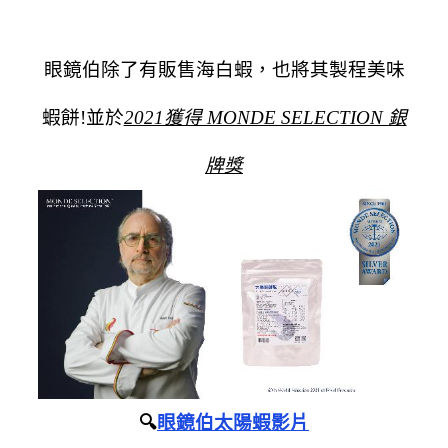
眼鏡伯除了有販售海白蝦，也將其製程美味
蝦餅!並於
2021獲得 MONDE SELECTION 銀
牌獎
🔍
眼鏡伯太陽蝦影片