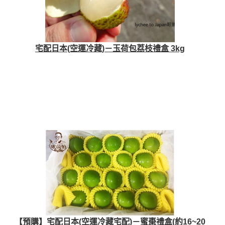
宅配日本(空運冷藏)－玉荷包荔枝禮盒 3kg
【預購】宅配日本(空運冷藏宅配)－蜜棗禮盒(約16~20