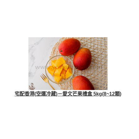
宅配香港(空運冷藏)－愛文芒果禮盒 5kg(8~12顆)