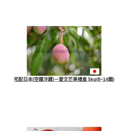
宅配日本(空運冷藏)－愛文芒果禮盒 5kg(8~14顆)