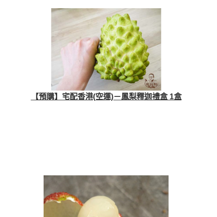
【預購】宅配香港(空運)－鳳梨釋迦禮盒 1盒