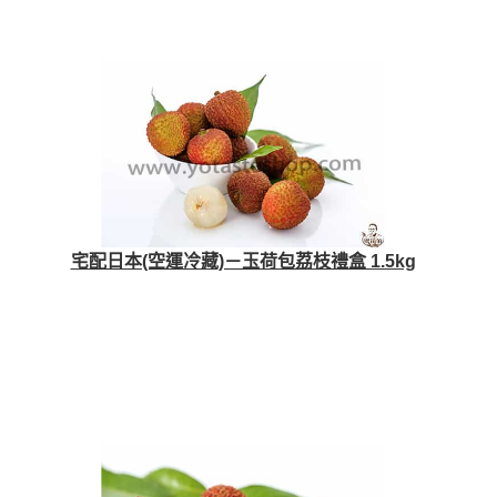
宅配日本(空運冷藏)－玉荷包荔枝禮盒 1.5kg