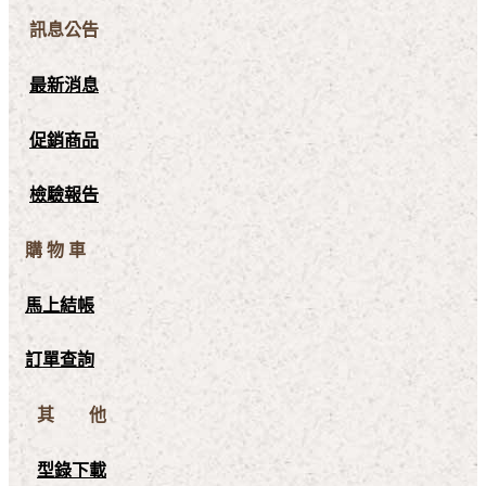
訊息公告
最新消息
促銷商品
檢驗報告
購 物 車
馬上結帳
訂單查詢
其 他
型錄下載