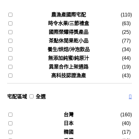
農漁產國際宅配
(110)
時令水果/三節禮盒
(63)
國際榮耀得獎產品
(25)
茶點休閒果乾小品
(77)
養生/烘焙/沖泡飲品
(34)
無添加純蜜/純原汁
(44)
異業合作上架通路
(19)
高科技認證漁產
(43)
宅配區域
全選
台灣
(160)
日本
(40)
韓國
(17)