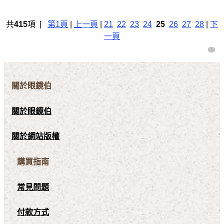
共
415
項 |
第1頁
|
上一頁
|
21
22
23
24
25
26
27
28
|
下
一頁
關於眼鏡伯
關於眼鏡伯
關於網站版權
購買指南
常見問題
付款方式