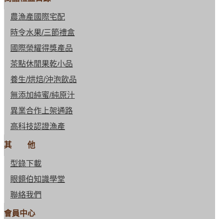
農漁產國際宅配
時令水果/三節禮盒
國際榮耀得獎產品
茶點休閒果乾小品
養生/烘焙/沖泡飲品
無添加純蜜/純原汁
異業合作上架通路
高科技認證漁產
其 他
型錄下載
眼鏡伯知識學堂
聯絡我們
會員中心