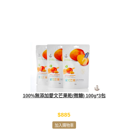
100%無添加愛文芒果乾(微糖) 100g*3包
$885
加入購物車