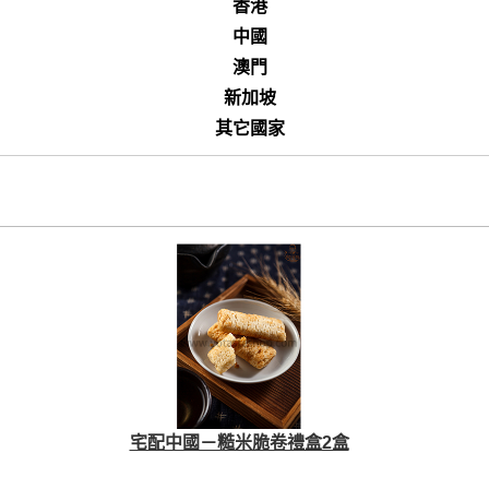
香港
中國
澳門
新加坡
其它國家
宅配中國－糙米脆卷禮盒2盒