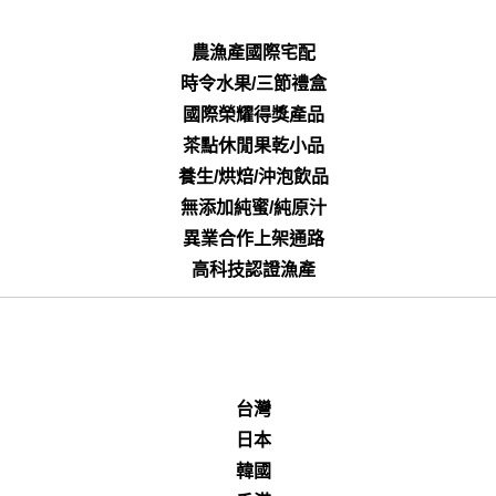
農漁產國際宅配
時令水果/三節禮盒
國際榮耀得獎產品
茶點休閒果乾小品
養生/烘焙/沖泡飲品
無添加純蜜/純原汁
異業合作上架通路
高科技認證漁產
台灣
日本
韓國