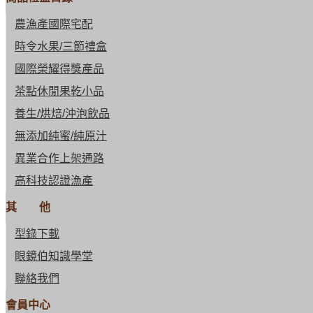
農漁產國際宅配
時令水果/三節禮盒
國際榮耀得獎產品
茶點休閒果乾小品
養生/烘焙/沖泡飲品
無添加純蜜/純原汁
異業合作上架通路
高科技認證漁產
其 他
型錄下載
眼鏡伯知識學堂
聯絡我們
會員中心