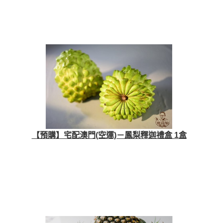
【預購】宅配澳門(空運)－鳳梨釋迦禮盒 1盒