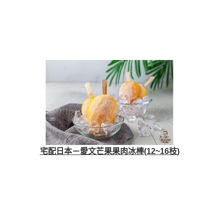
宅配日本－愛文芒果果肉冰棒(12~16枝)