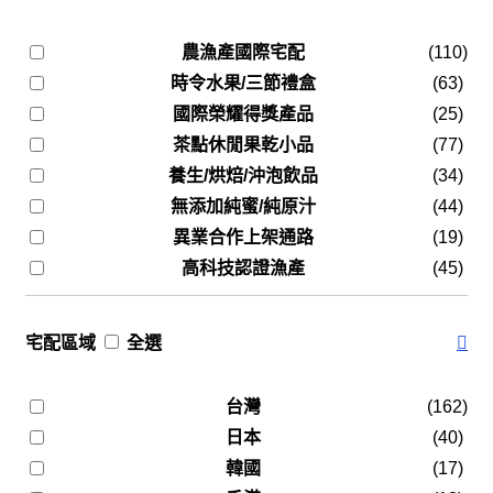
農漁產國際宅配
(110)
時令水果/三節禮盒
(63)
國際榮耀得獎產品
(25)
茶點休閒果乾小品
(77)
養生/烘焙/沖泡飲品
(34)
無添加純蜜/純原汁
(44)
異業合作上架通路
(19)
高科技認證漁產
(45)
宅配區域
全選
台灣
(162)
日本
(40)
韓國
(17)