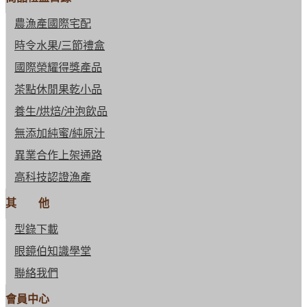
農漁產國際宅配
時令水果/三節禮盒
國際榮耀得獎產品
茶點休閒果乾小品
養生/烘焙/沖泡飲品
無添加純蜜/純原汁
異業合作上架通路
高科技認證漁產
其 他
型錄下載
眼鏡伯知識學堂
聯絡我們
會員中心