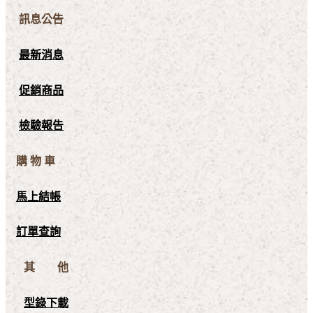
訊息公告
最新消息
促銷商品
檢驗報告
購 物 車
馬上結帳
訂單查詢
其 他
型錄下載