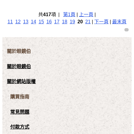
共
417
項 |
第1頁
|
上一頁
|
11
12
13
14
15
16
17
18
19
20
21
|
下一頁
|
最末頁
關於眼鏡伯
關於眼鏡伯
關於網站版權
購買指南
常見問題
付款方式