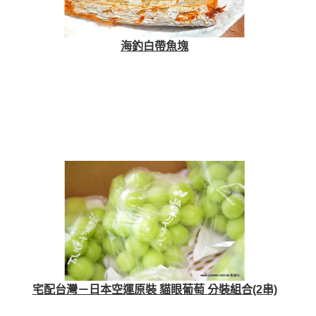
海釣白帶魚塊
宅配台灣－日本空運原裝 貓眼葡萄 分裝組合(2串)