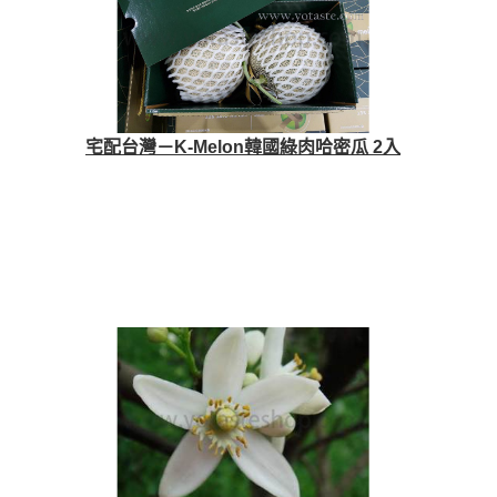
宅配台灣－K-Melon韓國綠肉哈密瓜 2入