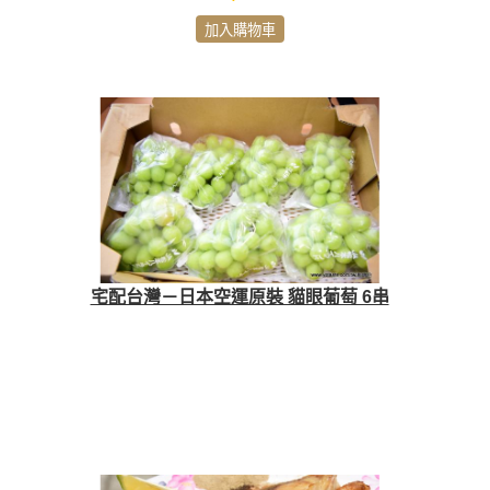
加入購物車
宅配台灣－日本空運原裝 貓眼葡萄 6串