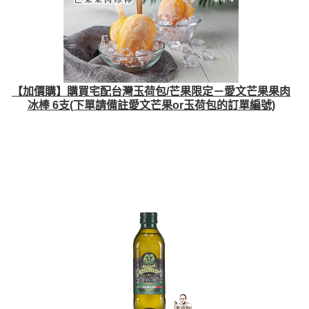
【加價購】購買宅配台灣玉荷包/芒果限定－愛文芒果果肉
冰棒 6支(下單請備註愛文芒果or玉荷包的訂單編號)