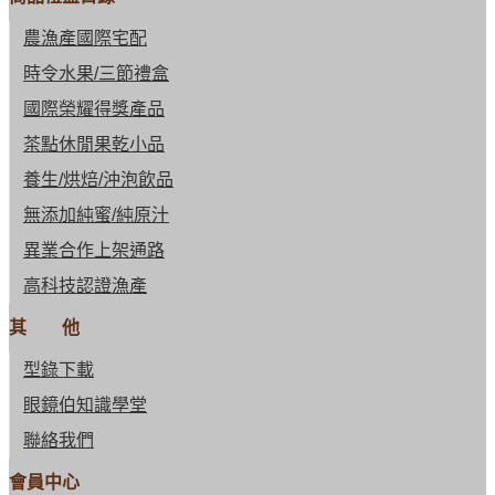
農漁產國際宅配
時令水果/三節禮盒
國際榮耀得獎產品
茶點休閒果乾小品
養生/烘焙/沖泡飲品
無添加純蜜/純原汁
異業合作上架通路
高科技認證漁產
其 他
型錄下載
眼鏡伯知識學堂
聯絡我們
會員中心