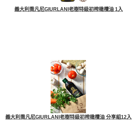
義大利喬凡尼GIURLANI老樹特級初榨橄欖油 1入
義大利喬凡尼GIURLANI老樹特級初榨橄欖油 分享組12入