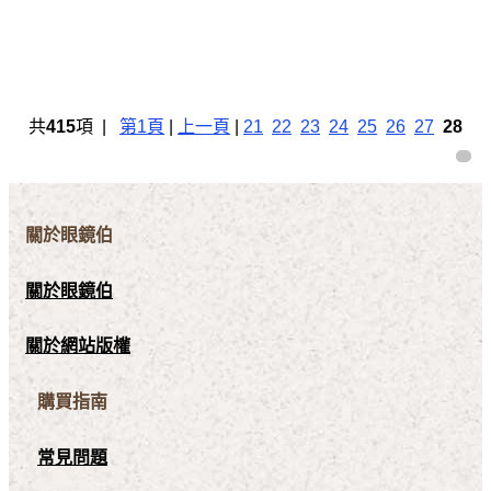
共
415
項 |
第1頁
|
上一頁
|
21
22
23
24
25
26
27
28
關於眼鏡伯
關於眼鏡伯
關於網站版權
購買指南
常見問題