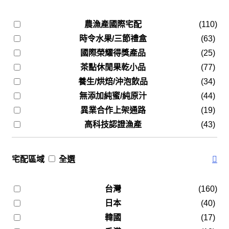
農漁產國際宅配
(110)
時令水果/三節禮盒
(63)
國際榮耀得獎產品
(25)
茶點休閒果乾小品
(77)
養生/烘焙/沖泡飲品
(34)
無添加純蜜/純原汁
(44)
異業合作上架通路
(19)
高科技認證漁產
(43)
宅配區域
全選
台灣
(160)
日本
(40)
韓國
(17)