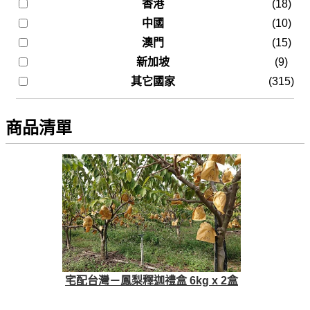
香港
(18)
中國
(10)
澳門
(15)
新加坡
(9)
其它國家
(315)
商品清單
宅配台灣－鳳梨釋迦禮盒 6kg x 2盒