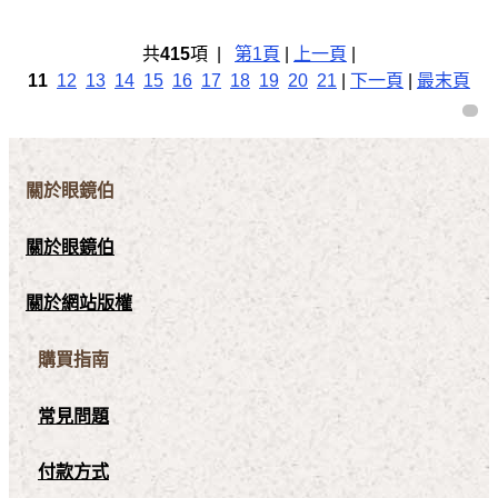
共
415
項 |
第1頁
|
上一頁
|
11
12
13
14
15
16
17
18
19
20
21
|
下一頁
|
最末頁
關於眼鏡伯
關於眼鏡伯
關於網站版權
購買指南
常見問題
付款方式