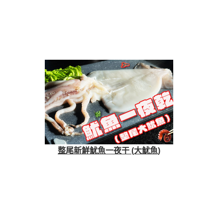
整尾新鮮魷魚一夜干 (大魷魚)