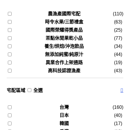
農漁產國際宅配
(110)
時令水果/三節禮盒
(63)
國際榮耀得獎產品
(25)
茶點休閒果乾小品
(77)
養生/烘焙/沖泡飲品
(34)
無添加純蜜/純原汁
(44)
異業合作上架通路
(19)
高科技認證漁產
(43)
宅配區域
全選
台灣
(160)
日本
(40)
韓國
(17)