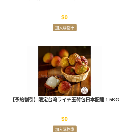
$0
加入購物車
【予約割引】限定台湾ライチ玉荷包日本配達 1.5KG
$0
加入購物車