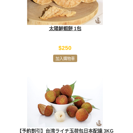
太陽鮮蝦餅 1包
$250
加入購物車
【予約割引】台湾ライチ玉荷包日本配達 3KG