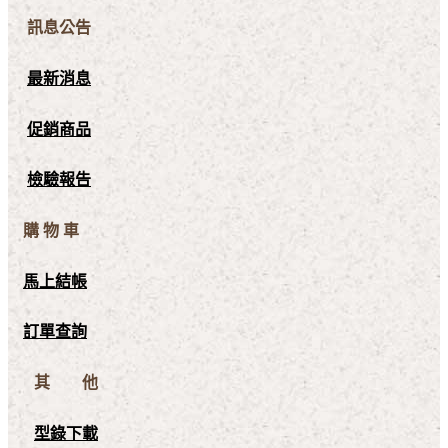
訊息公告
最新消息
促銷商品
檢驗報告
購 物 車
馬上結帳
訂單查詢
其 他
型錄下載