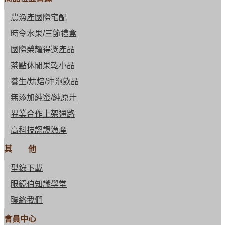
農漁產國際宅配
時令水果/三節禮盒
國際榮耀得獎產品
茶點休閒果乾小品
養生/烘焙/沖泡飲品
無添加純蜜/純原汁
異業合作上架通路
高科技認證漁產
其 他
型錄下載
眼鏡伯知識學堂
聯絡我們
會員中心