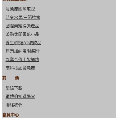
農漁產國際宅配
時令水果/三節禮盒
國際榮耀得獎產品
茶點休閒果乾小品
養生/烘焙/沖泡飲品
無添加純蜜/純原汁
異業合作上架通路
高科技認證漁產
其 他
型錄下載
眼鏡伯知識學堂
聯絡我們
會員中心