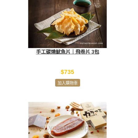
手工碳燒魷魚片｜飛卷片 3包
$735
加入購物車