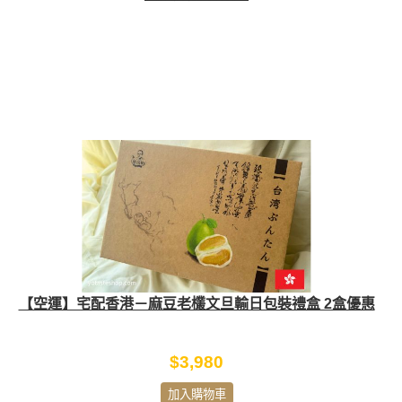
【空運】宅配香港－麻豆老欉文旦輸日包裝禮盒 2盒優惠
$3,980
加入購物車