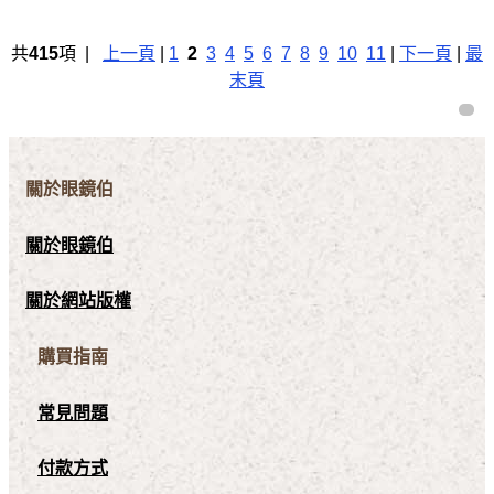
共
415
項 |
上一頁
|
1
2
3
4
5
6
7
8
9
10
11
|
下一頁
|
最
末頁
關於眼鏡伯
關於眼鏡伯
關於網站版權
購買指南
常見問題
付款方式