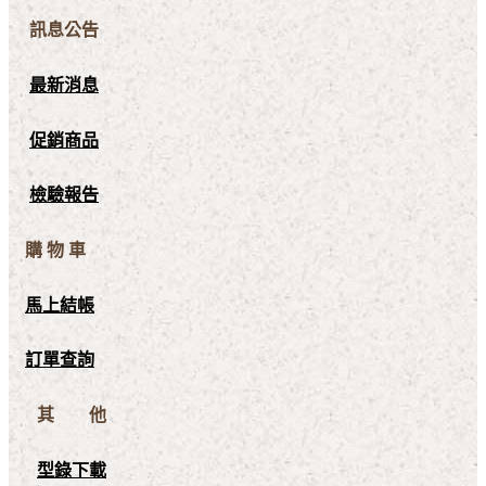
訊息公告
最新消息
促銷商品
檢驗報告
購 物 車
馬上結帳
訂單查詢
其 他
型錄下載