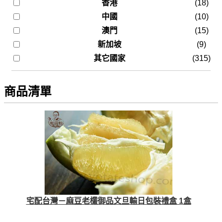
香港
(18)
中國
(10)
澳門
(15)
新加坡
(9)
其它國家
(315)
商品清單
宅配台灣－麻豆老欉御品文旦輸日包裝禮盒 1盒