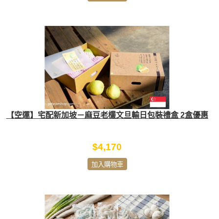
【空運】宅配新加坡－麻豆老欉文旦輸日包裝禮盒 2盒優惠
$4,170
加入購物車