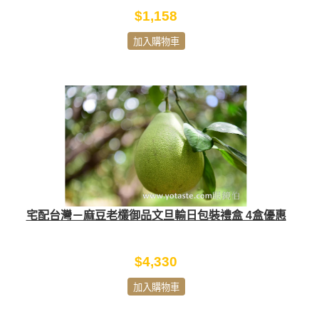
$1,158
加入購物車
宅配台灣－麻豆老欉御品文旦輸日包裝禮盒 4盒優惠
$4,330
加入購物車