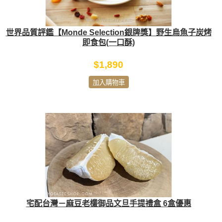
世界品質評鑑【Monde Selection銀牌獎】野生烏魚子炭烤
即食包(一口酥)
$1,890
加入購物車
宅配台灣－麻豆老欉御品文旦手提禮盒 6盒優惠