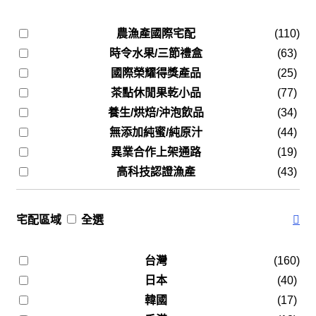
農漁產國際宅配
(110)
時令水果/三節禮盒
(63)
國際榮耀得獎產品
(25)
茶點休閒果乾小品
(77)
養生/烘焙/沖泡飲品
(34)
無添加純蜜/純原汁
(44)
異業合作上架通路
(19)
高科技認證漁產
(43)
宅配區域
全選
台灣
(160)
日本
(40)
韓國
(17)