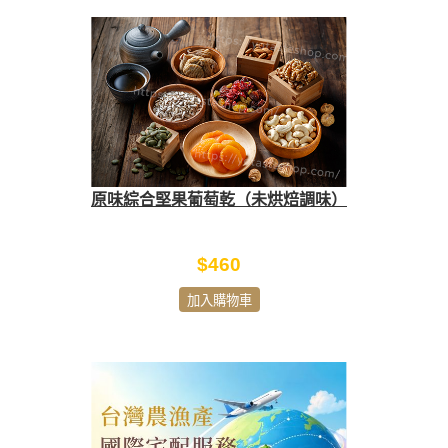
原味綜合堅果葡萄乾（未烘焙調味）
$460
加入購物車