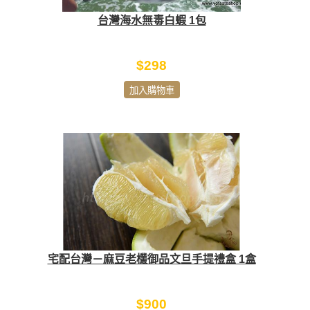
台灣海水無毒白蝦 1包
$298
加入購物車
宅配台灣－麻豆老欉御品文旦手提禮盒 1盒
$900