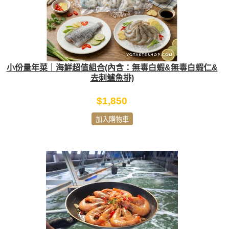
小份量年菜｜海鮮超值組合(內含：無毒白蝦&無毒白蝦仁&
去刺鱸魚排)
$1,850
加入購物車