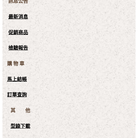
訊息公告
最新消息
促銷商品
檢驗報告
購 物 車
馬上結帳
訂單查詢
其 他
型錄下載