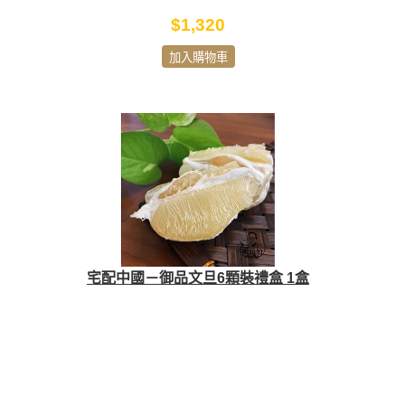
$1,320
加入購物車
宅配中國－御品文旦6顆裝禮盒 1盒