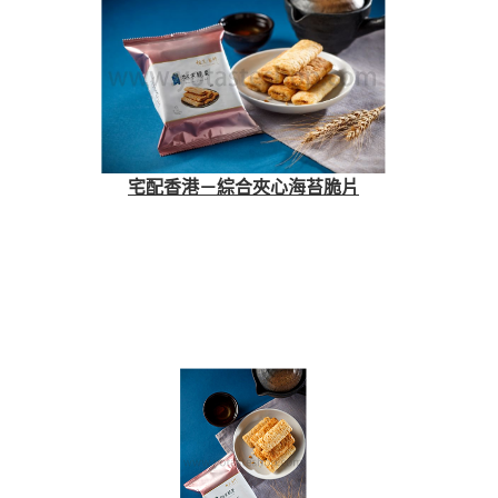
宅配香港－綜合夾心海苔脆片