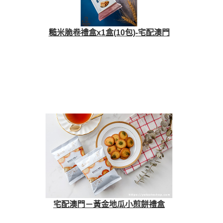
糙米脆卷禮盒x1盒(10包)-宅配澳門
宅配澳門－黃金地瓜小煎餅禮盒