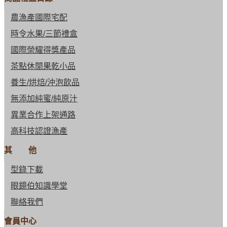
農漁產國際宅配
時令水果/三節禮盒
國際榮耀得獎產品
茶點休閒果乾小品
養生/烘焙/沖泡飲品
無添加純蜜/純原汁
異業合作上架通路
高科技認證漁產
其 他
型錄下載
眼鏡伯知識學堂
聯絡我們
會員中心