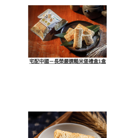
宅配中國－長榮嚴選糙米堡禮盒1盒