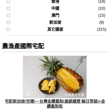
香港
(18)
中國
(10)
澳門
(15)
新加坡
(9)
其它國家
(315)
農漁產國際宅配
宅配新加坡(空運)－台灣金鑽鳳梨(產銷履歷 輸日等級)+金
鑽鳳梨乾