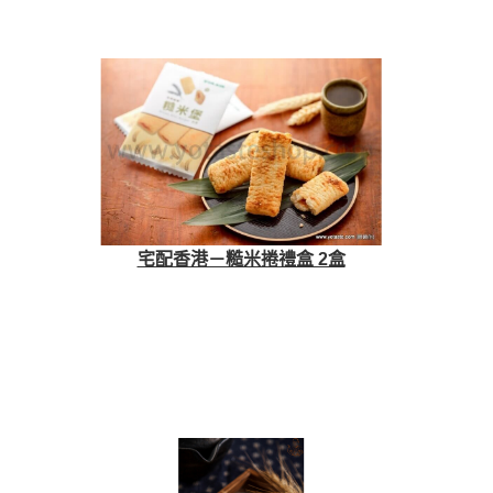
宅配香港－糙米捲禮盒 2盒