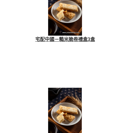
宅配中國－糙米脆卷禮盒3盒