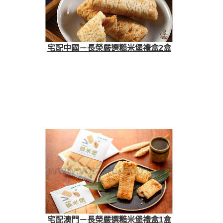
宅配中國－長榮嚴選糙米堡禮盒2盒
宅配澳門－長榮嚴選糙米堡禮盒1盒