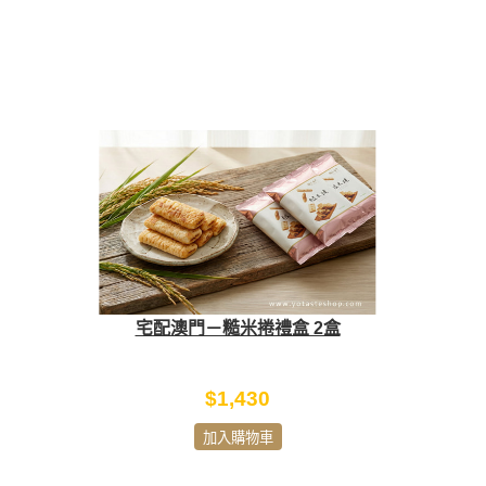
宅配澳門－糙米捲禮盒 2盒
$1,430
加入購物車