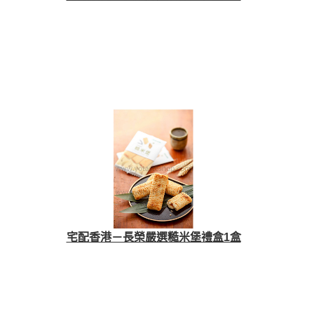
宅配香港－長榮嚴選糙米堡禮盒1盒