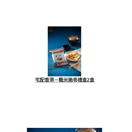
宅配香港－糙米脆卷禮盒2盒