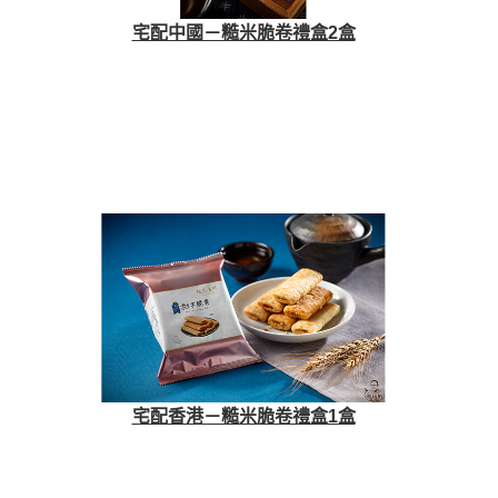
宅配中國－糙米脆卷禮盒2盒
宅配香港－糙米脆卷禮盒1盒