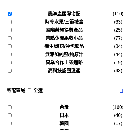
農漁產國際宅配
(110)
時令水果/三節禮盒
(63)
國際榮耀得獎產品
(25)
茶點休閒果乾小品
(77)
養生/烘焙/沖泡飲品
(34)
無添加純蜜/純原汁
(44)
異業合作上架通路
(19)
高科技認證漁產
(43)
宅配區域
全選
台灣
(160)
日本
(40)
韓國
(17)