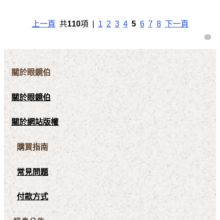
上一頁
共
110
項 |
1
2
3
4
5
6
7
8
下一頁
關於眼鏡伯
關於眼鏡伯
關於網站版權
購買指南
常見問題
付款方式