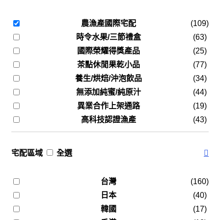
農漁產國際宅配
(109)
時令水果/三節禮盒
(63)
國際榮耀得獎產品
(25)
茶點休閒果乾小品
(77)
養生/烘焙/沖泡飲品
(34)
無添加純蜜/純原汁
(44)
異業合作上架通路
(19)
高科技認證漁產
(43)
宅配區域
全選
台灣
(160)
日本
(40)
韓國
(17)