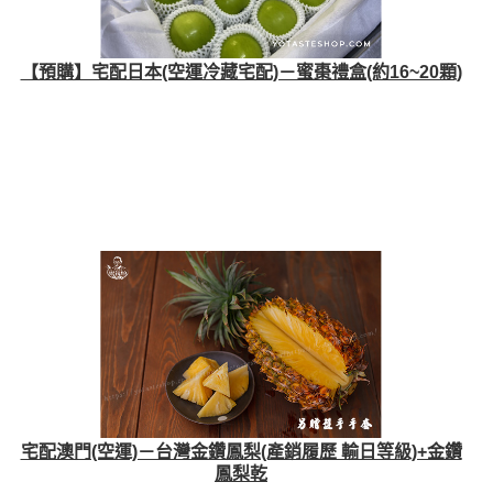
【預購】宅配日本(空運冷藏宅配)－蜜棗禮盒(約16~20顆)
宅配澳門(空運)－台灣金鑽鳳梨(產銷履歷 輸日等級)+金鑽
鳳梨乾