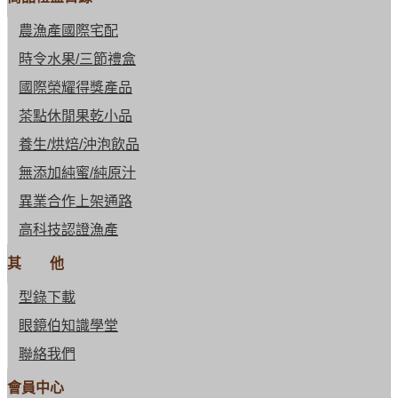
農漁產國際宅配
時令水果/三節禮盒
國際榮耀得獎產品
茶點休閒果乾小品
養生/烘焙/沖泡飲品
無添加純蜜/純原汁
異業合作上架通路
高科技認證漁產
其 他
型錄下載
眼鏡伯知識學堂
聯絡我們
會員中心