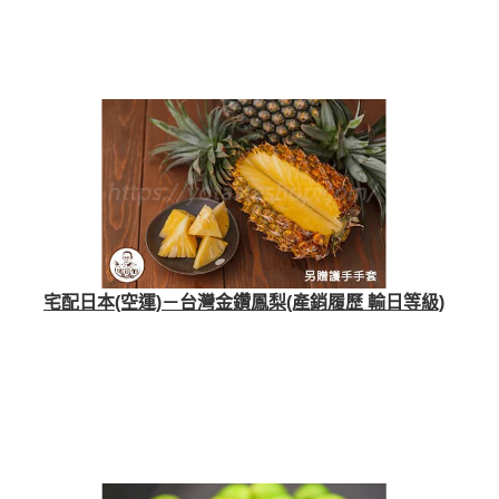
宅配日本(空運)－台灣金鑽鳳梨(產銷履歷 輸日等級)