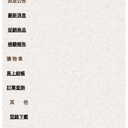
訊息公告
最新消息
促銷商品
檢驗報告
購 物 車
馬上結帳
訂單查詢
其 他
型錄下載