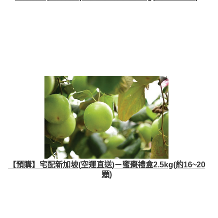
【預購】宅配新加坡(空運直送)－蜜棗禮盒2.5kg(約16~20
顆)