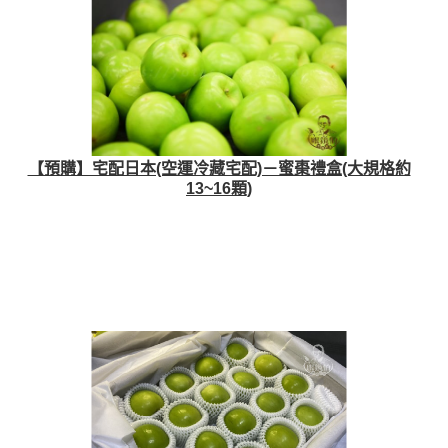
【預購】宅配日本(空運冷藏宅配)－蜜棗禮盒(大規格約
13~16顆)