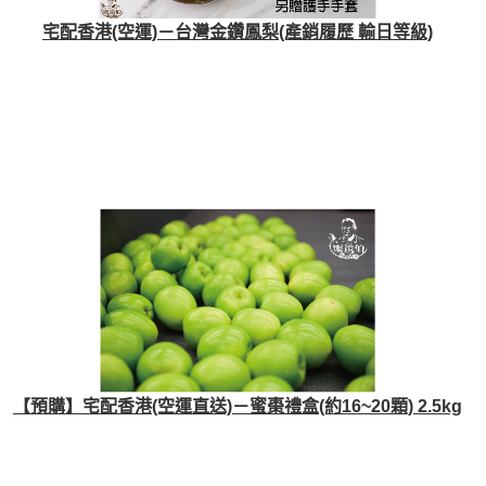
宅配香港(空運)－台灣金鑽鳳梨(產銷履歷 輸日等級)
【預購】宅配香港(空運直送)－蜜棗禮盒(約16~20顆) 2.5kg