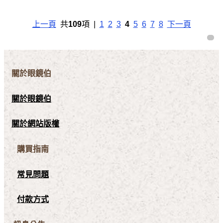
上一頁
共
109
項 |
1
2
3
4
5
6
7
8
下一頁
關於眼鏡伯
關於眼鏡伯
關於網站版權
購買指南
常見問題
付款方式