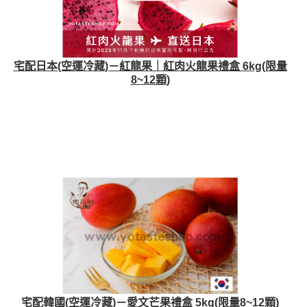
宅配日本(空運冷藏)－紅龍果｜紅肉火龍果禮盒 6kg(限量
8~12顆)
宅配韓國(空運冷藏)－愛文芒果禮盒 5kg(限量8~12顆)