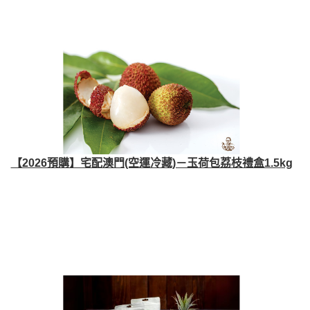
【2026預購】宅配澳門(空運冷藏)－玉荷包荔枝禮盒1.5kg