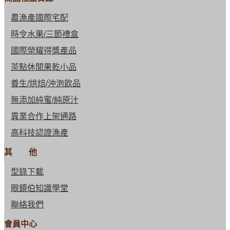
農漁產國際宅配
時令水果/三節禮盒
國際榮耀得獎產品
茶點休閒果乾小品
養生/烘焙/沖泡飲品
無添加純蜜/純原汁
異業合作上架通路
高科技認證漁產
其 他
型錄下載
眼鏡伯知識學堂
聯絡我們
會員中心