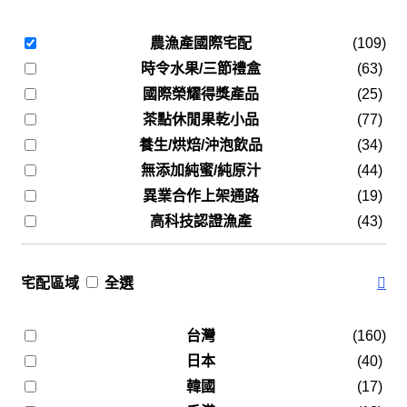
農漁產國際宅配
(109)
時令水果/三節禮盒
(63)
國際榮耀得獎產品
(25)
茶點休閒果乾小品
(77)
養生/烘焙/沖泡飲品
(34)
無添加純蜜/純原汁
(44)
異業合作上架通路
(19)
高科技認證漁產
(43)
宅配區域
全選
台灣
(160)
日本
(40)
韓國
(17)