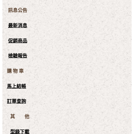
訊息公告
最新消息
促銷商品
檢驗報告
購 物 車
馬上結帳
訂單查詢
其 他
型錄下載