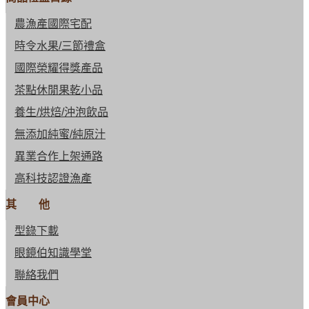
農漁產國際宅配
時令水果/三節禮盒
國際榮耀得獎產品
茶點休閒果乾小品
養生/烘焙/沖泡飲品
無添加純蜜/純原汁
異業合作上架通路
高科技認證漁產
其 他
型錄下載
眼鏡伯知識學堂
聯絡我們
會員中心