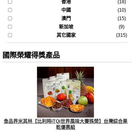
香港
(18)
中國
(10)
澳門
(15)
新加坡
(9)
其它國家
(315)
國際榮耀得獎產品
食品界米其林【比利時iTQi世界風味大賽殊榮】台灣綜合果
乾優惠組