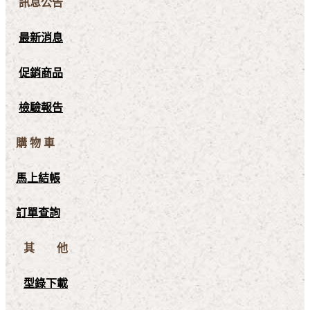
訊息公告
最新消息
促銷商品
檢驗報告
購 物 車
馬上結帳
訂單查詢
其 他
型錄下載