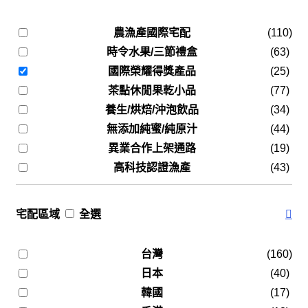
農漁產國際宅配
(110)
時令水果/三節禮盒
(63)
國際榮耀得獎產品
(25)
茶點休閒果乾小品
(77)
養生/烘焙/沖泡飲品
(34)
無添加純蜜/純原汁
(44)
異業合作上架通路
(19)
高科技認證漁產
(43)
宅配區域
全選
台灣
(160)
日本
(40)
韓國
(17)