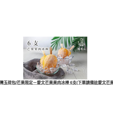
玉荷包/芒果限定－愛文芒果果肉冰棒 6支(下單請備註愛文芒果