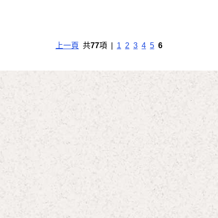
上一頁
共
77
項 |
1
2
3
4
5
6