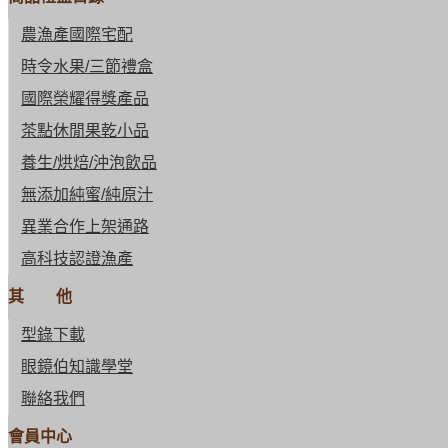
農漁產國際宅配
時令水果/三節禮盒
國際榮耀得獎產品
茶點休閒果乾小品
養生/烘焙/沖泡飲品
無添加純蜜/純原汁
異業合作上架通路
高科技認證漁產
其 他
型錄下載
眼鏡伯知識學堂
聯絡我們
會員中心