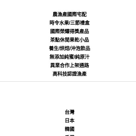
農漁產國際宅配
時令水果/三節禮盒
國際榮耀得獎產品
茶點休閒果乾小品
養生/烘焙/沖泡飲品
無添加純蜜/純原汁
異業合作上架通路
高科技認證漁產
台灣
日本
韓國