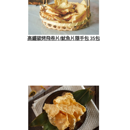
高鐵碳烤飛卷片/魷魚片隨手包 35包