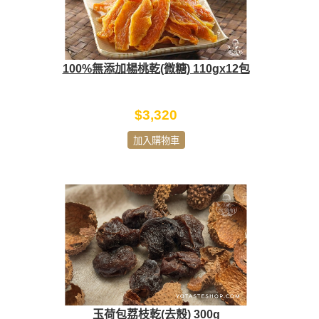
100%無添加楊桃乾(微糖) 110gx12包
$3,320
加入購物車
玉荷包荔枝乾(去殼) 300g