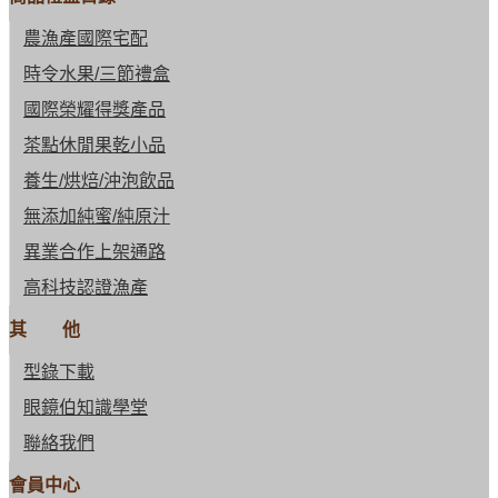
農漁產國際宅配
時令水果/三節禮盒
國際榮耀得獎產品
茶點休閒果乾小品
養生/烘焙/沖泡飲品
無添加純蜜/純原汁
異業合作上架通路
高科技認證漁產
其 他
型錄下載
眼鏡伯知識學堂
聯絡我們
會員中心