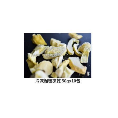
冷凍榴槤凍乾 50gx10包