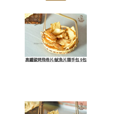
高鐵碳烤飛卷片/魷魚片隨手包 9包