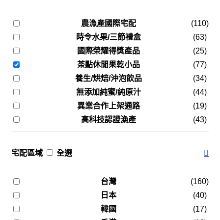
農漁產國際宅配
(110)
時令水果/三節禮盒
(63)
國際榮耀得獎產品
(25)
茶點休閒果乾小品
(77)
養生/烘焙/沖泡飲品
(34)
無添加純蜜/純原汁
(44)
異業合作上架通路
(19)
高科技認證漁產
(43)
宅配區域
全選
台灣
(160)
日本
(40)
韓國
(17)