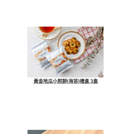
黃金地瓜小煎餅(海苔)禮盒 3盒