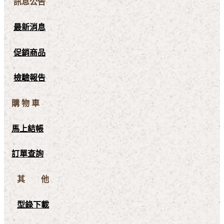
訊息公告
最新消息
促銷商品
檢驗報告
購 物 車
馬上結帳
訂單查詢
其 他
型錄下載