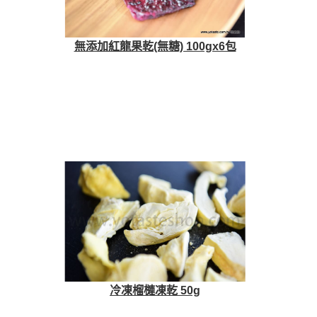
無添加紅龍果乾(無糖) 100gx6包
冷凍榴槤凍乾 50g