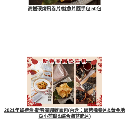
高鐵碳烤飛卷片/魷魚片隨手包 50包
2021年貨禮盒-新春團圓歡喜包(內含：碳烤飛卷片&黃金地
瓜小煎餅&綜合海苔脆片)