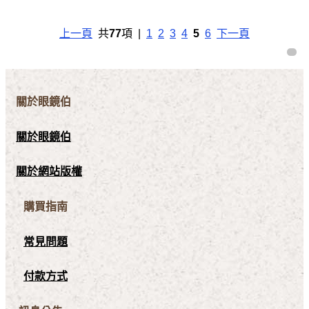
上一頁
共
77
項 |
1
2
3
4
5
6
下一頁
關於眼鏡伯
關於眼鏡伯
關於網站版權
購買指南
常見問題
付款方式