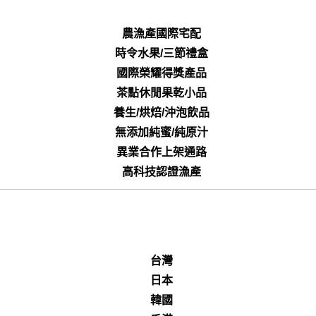
農漁產國際宅配
時令水果/三節禮盒
國際榮耀得獎產品
茶點休閒果乾小品
養生/烘焙/沖泡飲品
無添加純蜜/純原汁
異業合作上架通路
高科技認證漁產
台灣
日本
韓國