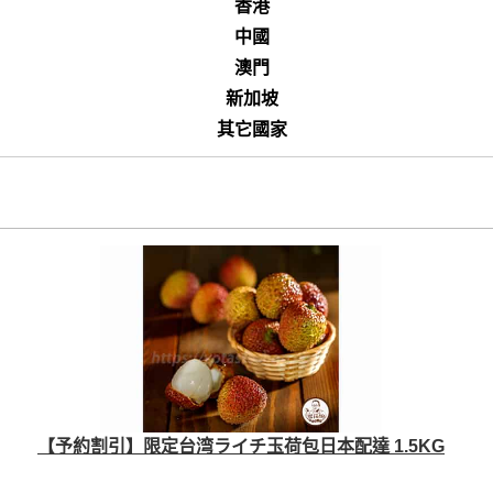
香港
中國
澳門
新加坡
其它國家
【予約割引】限定台湾ライチ玉荷包日本配達 1.5KG