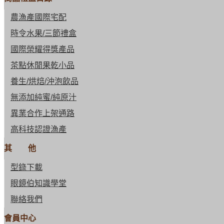
農漁產國際宅配
時令水果/三節禮盒
國際榮耀得獎產品
茶點休閒果乾小品
養生/烘焙/沖泡飲品
無添加純蜜/純原汁
異業合作上架通路
高科技認證漁產
其 他
型錄下載
眼鏡伯知識學堂
聯絡我們
會員中心