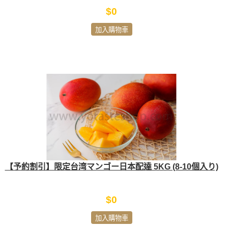
$0
加入購物車
【予約割引】限定台湾マンゴー日本配達 5KG (8-10個入り)
$0
加入購物車