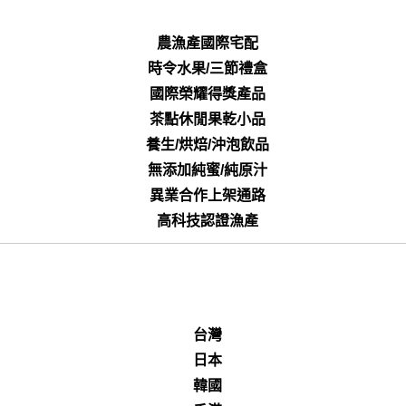
農漁產國際宅配
時令水果/三節禮盒
國際榮耀得獎產品
茶點休閒果乾小品
養生/烘焙/沖泡飲品
無添加純蜜/純原汁
異業合作上架通路
高科技認證漁產
台灣
日本
韓國