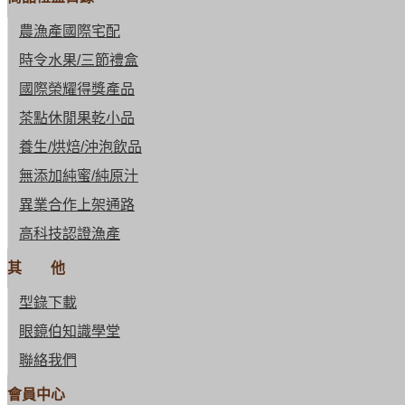
農漁產國際宅配
時令水果/三節禮盒
國際榮耀得獎產品
茶點休閒果乾小品
養生/烘焙/沖泡飲品
無添加純蜜/純原汁
異業合作上架通路
高科技認證漁產
其 他
型錄下載
眼鏡伯知識學堂
聯絡我們
會員中心