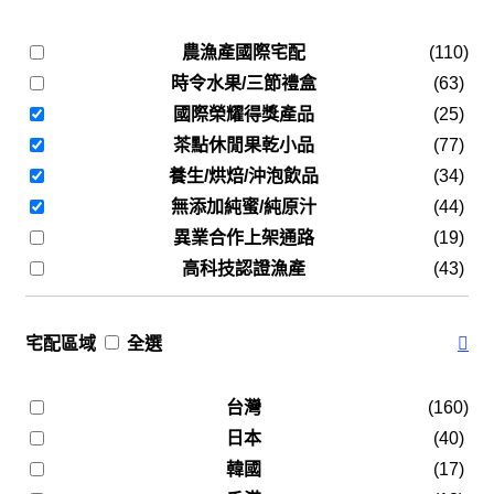
農漁產國際宅配
(110)
時令水果/三節禮盒
(63)
國際榮耀得獎產品
(25)
茶點休閒果乾小品
(77)
養生/烘焙/沖泡飲品
(34)
無添加純蜜/純原汁
(44)
異業合作上架通路
(19)
高科技認證漁產
(43)
宅配區域
全選
台灣
(160)
日本
(40)
韓國
(17)