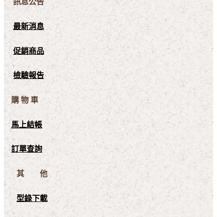
訊息公告
最新消息
促銷商品
檢驗報告
購 物 車
馬上結帳
訂單查詢
其 他
型錄下載