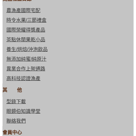
農漁產國際宅配
時令水果/三節禮盒
國際榮耀得獎產品
茶點休閒果乾小品
養生/烘焙/沖泡飲品
無添加純蜜/純原汁
異業合作上架通路
高科技認證漁產
其 他
型錄下載
眼鏡伯知識學堂
聯絡我們
會員中心