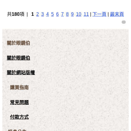
共
180
項 |
1
2
3
4
5
6
7
8
9
10
11
|
下一頁
|
最末頁
關於眼鏡伯
關於眼鏡伯
關於網站版權
購買指南
常見問題
付款方式