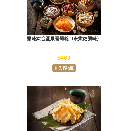
原味綜合堅果葡萄乾（未烘焙調味）
$460
加入購物車