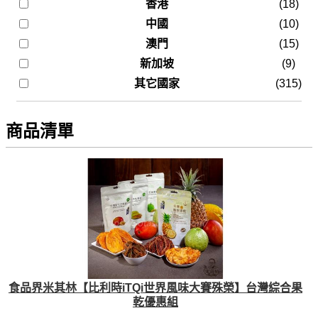
香港
(18)
中國
(10)
澳門
(15)
新加坡
(9)
其它國家
(315)
商品清單
食品界米其林【比利時iTQi世界風味大賽殊榮】台灣綜合果
乾優惠組