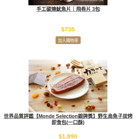
手工碳燒魷魚片｜飛卷片 3包
$735
加入購物車
世界品質評鑑【Monde Selection銀牌獎】野生烏魚子炭烤
即食包(一口酥)
$1,890