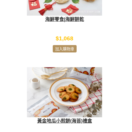
海鮮零食|海鮮餅乾
$1,068
加入購物車
黃金地瓜小煎餅(海苔)禮盒