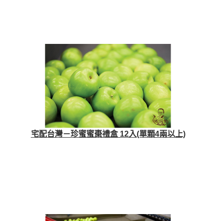
宅配台灣－珍蜜蜜棗禮盒 12入(單顆4兩以上)