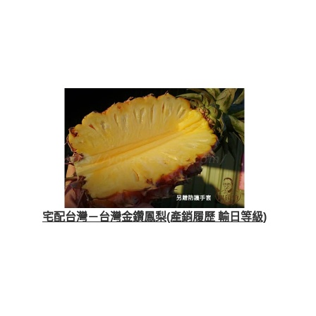
宅配台灣－台灣金鑽鳳梨(產銷履歷 輸日等級)