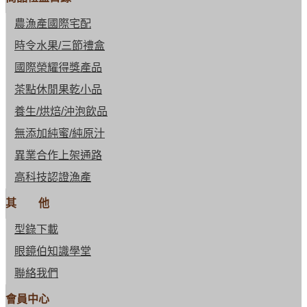
農漁產國際宅配
時令水果/三節禮盒
國際榮耀得獎產品
茶點休閒果乾小品
養生/烘焙/沖泡飲品
無添加純蜜/純原汁
異業合作上架通路
高科技認證漁產
其 他
型錄下載
眼鏡伯知識學堂
聯絡我們
會員中心