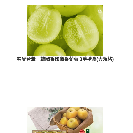
宅配台灣－韓國香印麝香葡萄 3房禮盒(大規格)