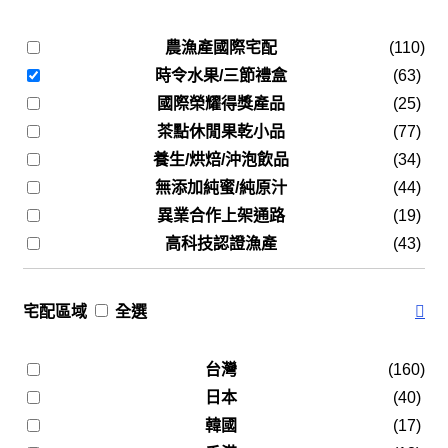
農漁產國際宅配
(110)
時令水果/三節禮盒
(63)
國際榮耀得獎產品
(25)
茶點休閒果乾小品
(77)
養生/烘焙/沖泡飲品
(34)
無添加純蜜/純原汁
(44)
異業合作上架通路
(19)
高科技認證漁產
(43)
宅配區域
全選
台灣
(160)
日本
(40)
韓國
(17)