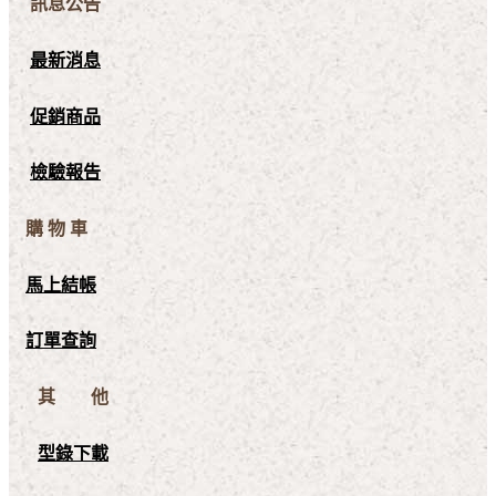
訊息公告
最新消息
促銷商品
檢驗報告
購 物 車
馬上結帳
訂單查詢
其 他
型錄下載