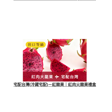
宅配台灣(冷藏宅配)－紅龍果｜紅肉火龍果禮盒