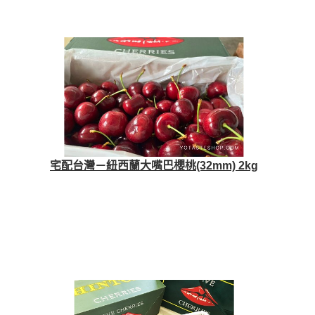
宅配台灣－紐西蘭大嘴巴櫻桃(32mm) 2kg