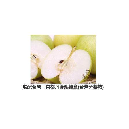
宅配台灣－京都丹後梨禮盒(台灣分裝箱)