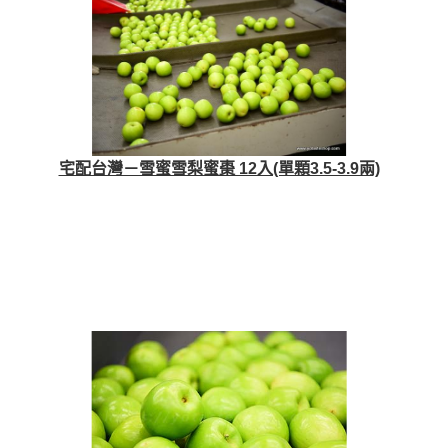
宅配台灣－雪蜜雪梨蜜棗 12入(單顆3.5-3.9兩)