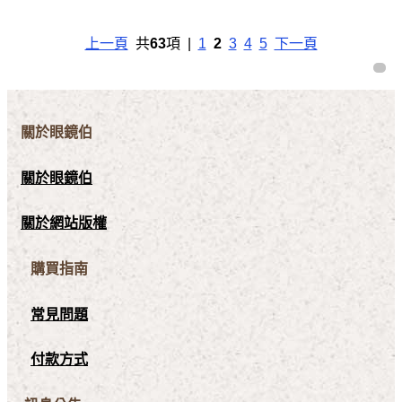
上一頁
共
63
項 |
1
2
3
4
5
下一頁
關於眼鏡伯
關於眼鏡伯
關於網站版權
購買指南
常見問題
付款方式