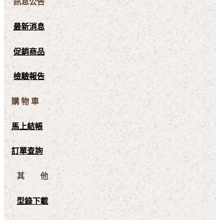
訊息公告
最新消息
促銷商品
檢驗報告
購 物 車
馬上結帳
訂單查詢
其 他
型錄下載