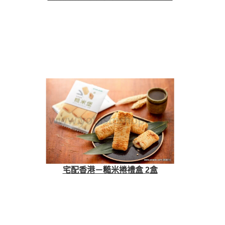
宅配香港－糙米捲禮盒 2盒