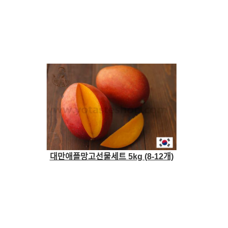
대만애플망고선물세트 5kg (8-12개)