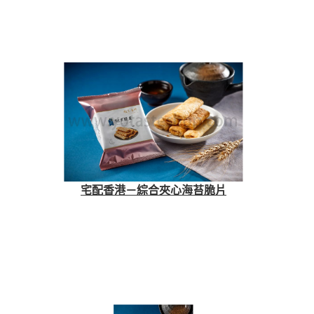
宅配香港－綜合夾心海苔脆片