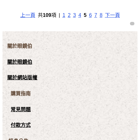
上一頁
共
109
項 |
1
2
3
4
5
6
7
8
下一頁
關於眼鏡伯
關於眼鏡伯
關於網站版權
購買指南
常見問題
付款方式