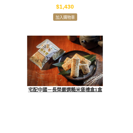
$1,430
加入購物車
宅配中國－長榮嚴選糙米堡禮盒1盒