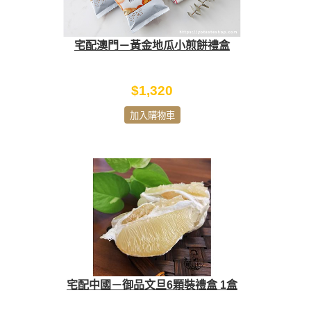
宅配澳門－黃金地瓜小煎餅禮盒
$1,320
加入購物車
宅配中國－御品文旦6顆裝禮盒 1盒