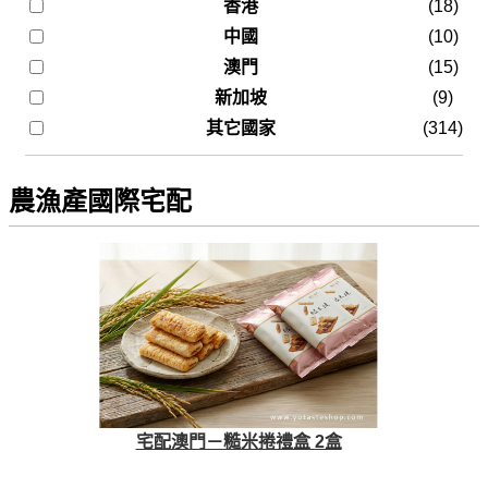
香港
(18)
中國
(10)
澳門
(15)
新加坡
(9)
其它國家
(314)
農漁產國際宅配
宅配澳門－糙米捲禮盒 2盒