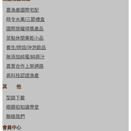
農漁產國際宅配
時令水果/三節禮盒
國際榮耀得獎產品
茶點休閒果乾小品
養生/烘焙/沖泡飲品
無添加純蜜/純原汁
異業合作上架通路
高科技認證漁產
其 他
型錄下載
眼鏡伯知識學堂
聯絡我們
會員中心