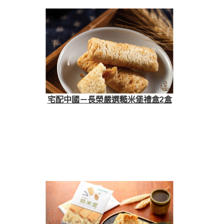
宅配中國－長榮嚴選糙米堡禮盒2盒