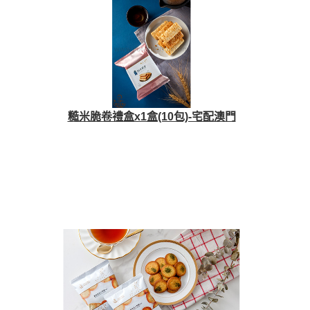
糙米脆卷禮盒x1盒(10包)-宅配澳門