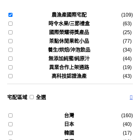
農漁產國際宅配
(109)
時令水果/三節禮盒
(63)
國際榮耀得獎產品
(25)
茶點休閒果乾小品
(77)
養生/烘焙/沖泡飲品
(34)
無添加純蜜/純原汁
(44)
異業合作上架通路
(19)
高科技認證漁產
(43)
宅配區域
全選
台灣
(160)
日本
(40)
韓國
(17)