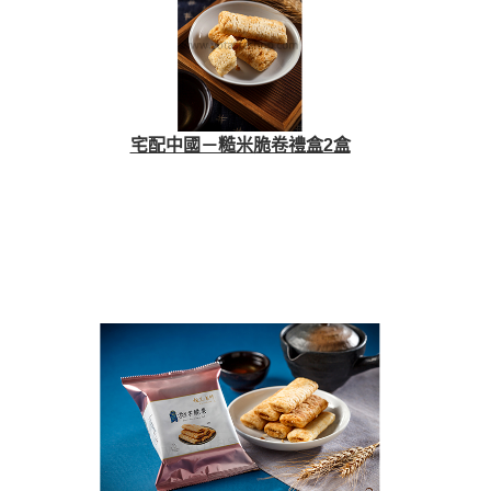
宅配中國－糙米脆卷禮盒2盒