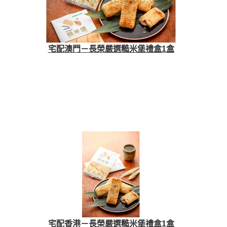
宅配澳門－長榮嚴選糙米堡禮盒1盒
宅配香港－長榮嚴選糙米堡禮盒1盒