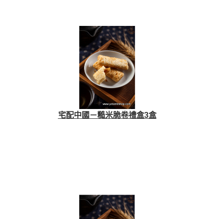
宅配中國－糙米脆卷禮盒3盒