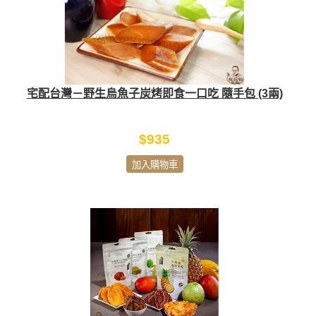
宅配台灣－野生烏魚子炭烤即食一口吃 隨手包 (3兩)
$935
加入購物車