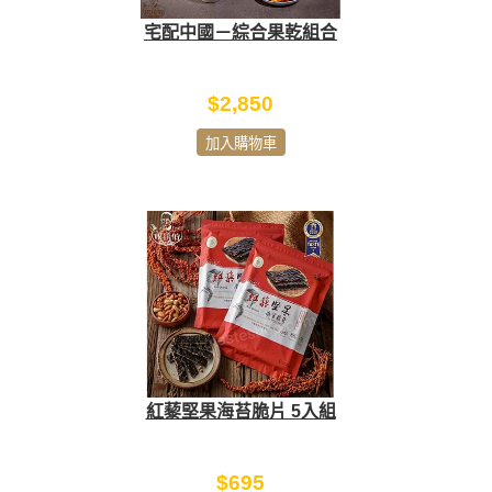
宅配中國－綜合果乾組合
$2,850
加入購物車
紅藜堅果海苔脆片 5入組
$695