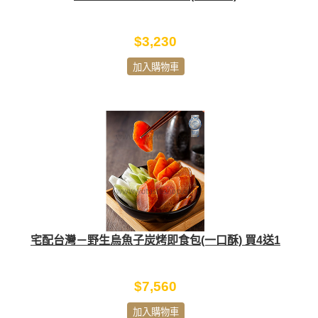
$3,230
加入購物車
宅配台灣－野生烏魚子炭烤即食包(一口酥) 買4送1
$7,560
加入購物車