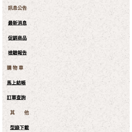
訊息公告
最新消息
促銷商品
檢驗報告
購 物 車
馬上結帳
訂單查詢
其 他
型錄下載