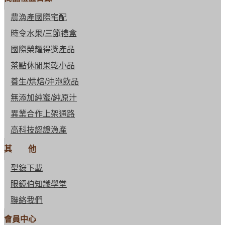
農漁產國際宅配
時令水果/三節禮盒
國際榮耀得獎產品
茶點休閒果乾小品
養生/烘焙/沖泡飲品
無添加純蜜/純原汁
異業合作上架通路
高科技認證漁產
其 他
型錄下載
眼鏡伯知識學堂
聯絡我們
會員中心