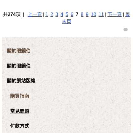
共
274
項 |
上一頁
|
1
2
3
4
5
6
7
8
9
10
11
|
下一頁
|
最
末頁
關於眼鏡伯
關於眼鏡伯
關於網站版權
購買指南
常見問題
付款方式