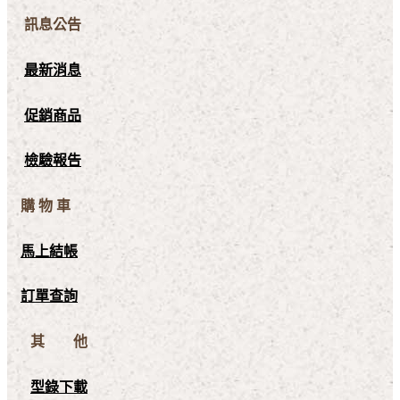
訊息公告
最新消息
促銷商品
檢驗報告
購 物 車
馬上結帳
訂單查詢
其 他
型錄下載