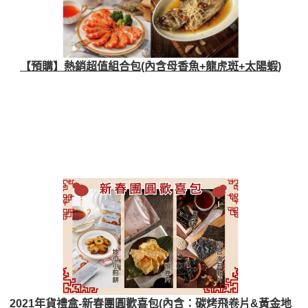
【預購】熱銷超值組合包(內含母香魚+龍虎斑+太陽蝦)
2021年貨禮盒-新春團圓歡喜包(內含：碳烤飛卷片&黃金地