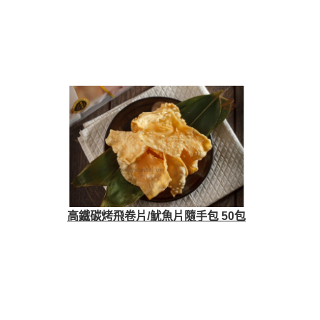
高鐵碳烤飛卷片/魷魚片隨手包 50包