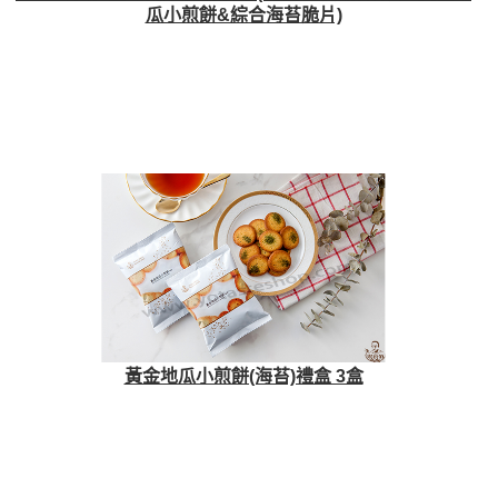
瓜小煎餅&綜合海苔脆片)
黃金地瓜小煎餅(海苔)禮盒 3盒