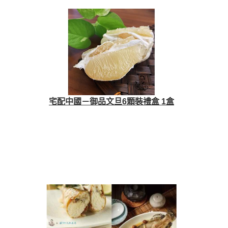
宅配中國－御品文旦6顆裝禮盒 1盒