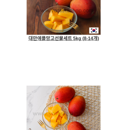
대만애플망고선물세트 5kg (8-14개)