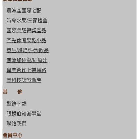
農漁產國際宅配
時令水果/三節禮盒
國際榮耀得獎產品
茶點休閒果乾小品
養生/烘焙/沖泡飲品
無添加純蜜/純原汁
異業合作上架通路
高科技認證漁產
其 他
型錄下載
眼鏡伯知識學堂
聯絡我們
會員中心