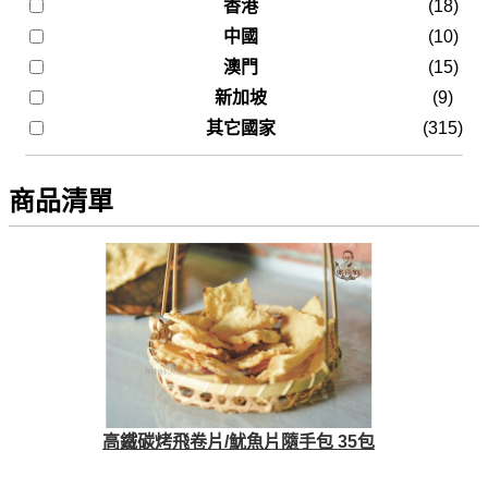
香港
(18)
中國
(10)
澳門
(15)
新加坡
(9)
其它國家
(315)
商品清單
高鐵碳烤飛卷片/魷魚片隨手包 35包