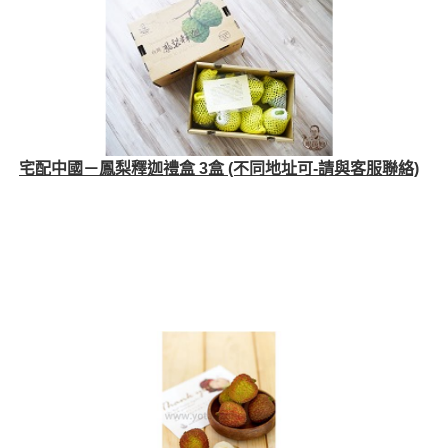
宅配中國－鳳梨釋迦禮盒 3盒 (不同地址可-請與客服聯絡)