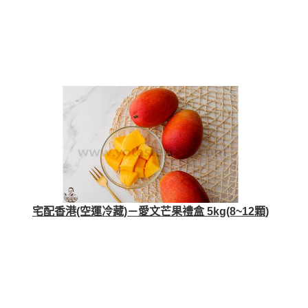
宅配香港(空運冷藏)－愛文芒果禮盒 5kg(8~12顆)