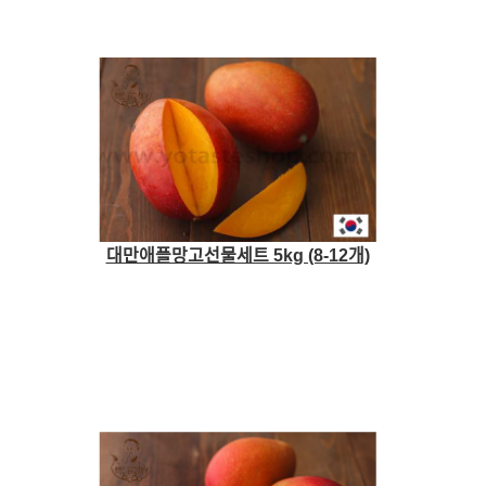
대만애플망고선물세트 5kg (8-12개)