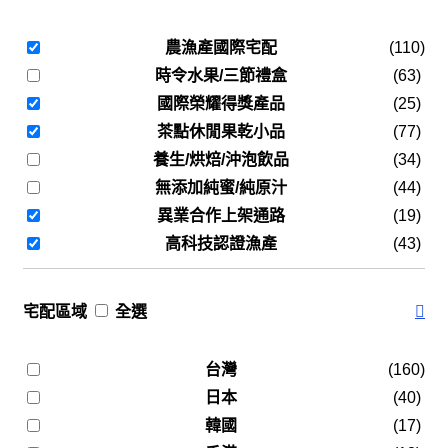
農漁產國際宅配
(110)
時令水果/三節禮盒
(63)
國際榮耀得獎產品
(25)
茶點休閒果乾小品
(77)
養生/烘焙/沖泡飲品
(34)
無添加純蜜/純原汁
(44)
異業合作上架通路
(19)
高科技認證漁產
(43)
宅配區域
全選
台灣
(160)
日本
(40)
韓國
(17)