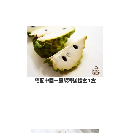
宅配中國－鳳梨釋迦禮盒 1盒