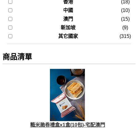
香港
(18)
中國
(10)
澳門
(15)
新加坡
(9)
其它國家
(315)
商品清單
糙米脆卷禮盒x1盒(10包)-宅配澳門