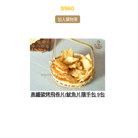
$960
加入購物車
高鐵碳烤飛卷片/魷魚片隨手包 9包