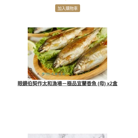
加入購物車
眼鏡伯契作太和漁場－極品宜蘭香魚 (母) x2盒