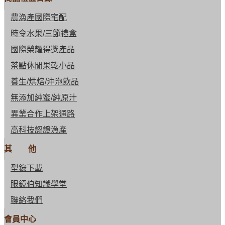
農漁產國際宅配
時令水果/三節禮盒
國際榮耀得獎產品
茶點休閒果乾小品
養生/烘焙/沖泡飲品
無添加純蜜/純原汁
異業合作上架通路
高科技認證漁產
其 他
型錄下載
眼鏡伯知識學堂
聯絡我們
會員中心