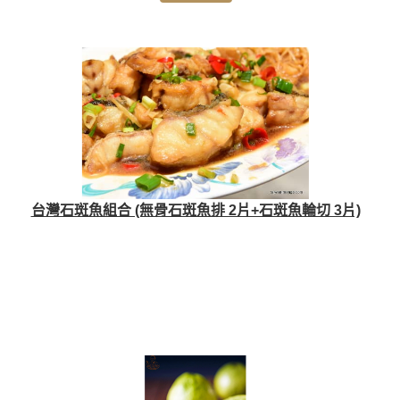
台灣石斑魚組合 (無骨石斑魚排 2片+石斑魚輪切 3片)