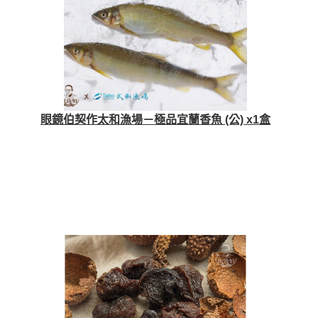
眼鏡伯契作太和漁場－極品宜蘭香魚 (公) x1盒