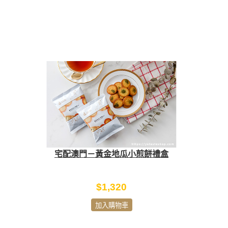
宅配澳門－黃金地瓜小煎餅禮盒
$1,320
加入購物車