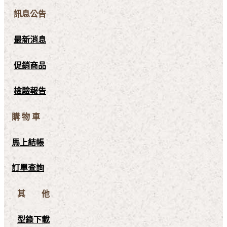
訊息公告
最新消息
促銷商品
檢驗報告
購 物 車
馬上結帳
訂單查詢
其 他
型錄下載