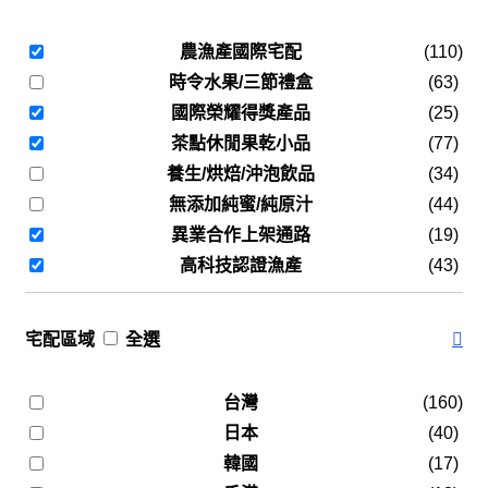
農漁產國際宅配
(110)
時令水果/三節禮盒
(63)
國際榮耀得獎產品
(25)
茶點休閒果乾小品
(77)
養生/烘焙/沖泡飲品
(34)
無添加純蜜/純原汁
(44)
異業合作上架通路
(19)
高科技認證漁產
(43)
宅配區域
全選
台灣
(160)
日本
(40)
韓國
(17)