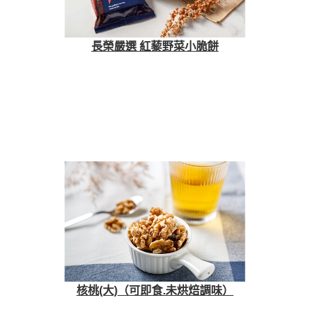
長榮嚴選 紅藜野菜小脆餅
核桃(大)（可即食.未烘焙調味）