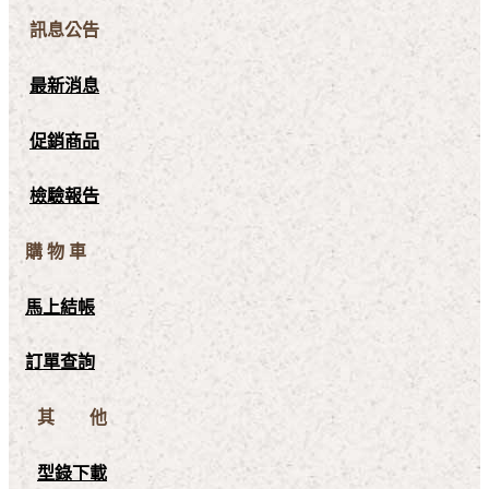
訊息公告
最新消息
促銷商品
檢驗報告
購 物 車
馬上結帳
訂單查詢
其 他
型錄下載