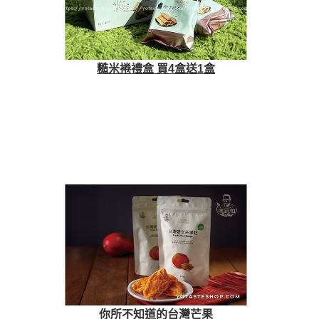
糙米捲禮盒 買4盒送1盒
你所不知道的台灣芒果