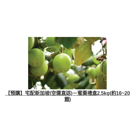
【預購】宅配新加坡(空運直送)－蜜棗禮盒2.5kg(約16~20
顆)