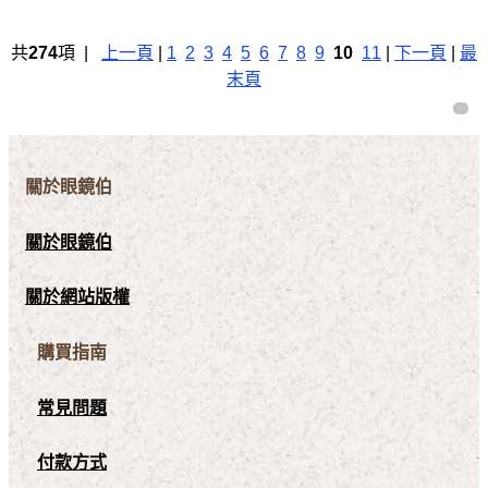
共
274
項 |
上一頁
|
1
2
3
4
5
6
7
8
9
10
11
|
下一頁
|
最
末頁
關於眼鏡伯
關於眼鏡伯
關於網站版權
購買指南
常見問題
付款方式