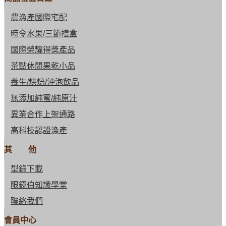
農漁產國際宅配
時令水果/三節禮盒
國際榮耀得獎產品
茶點休閒果乾小品
養生/烘焙/沖泡飲品
無添加純蜜/純原汁
異業合作上架通路
高科技認證漁產
其 他
型錄下載
眼鏡伯知識學堂
聯絡我們
會員中心