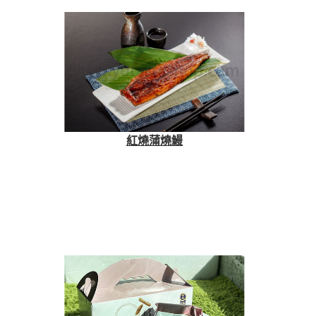
紅燒蒲燒鰻