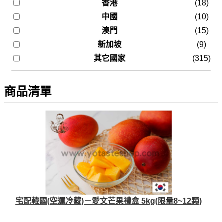
香港
(18)
中國
(10)
澳門
(15)
新加坡
(9)
其它國家
(315)
商品清單
宅配韓國(空運冷藏)－愛文芒果禮盒 5kg(限量8~12顆)