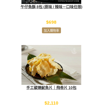
午仔魚酥 8包 (原味 / 辣味－口味任搭)
$698
加入購物車
手工碳燒魷魚片｜飛卷片 10包
$2,110