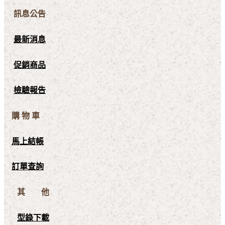
訊息公告
最新消息
促銷商品
檢驗報告
購 物 車
馬上結帳
訂單查詢
其 他
型錄下載