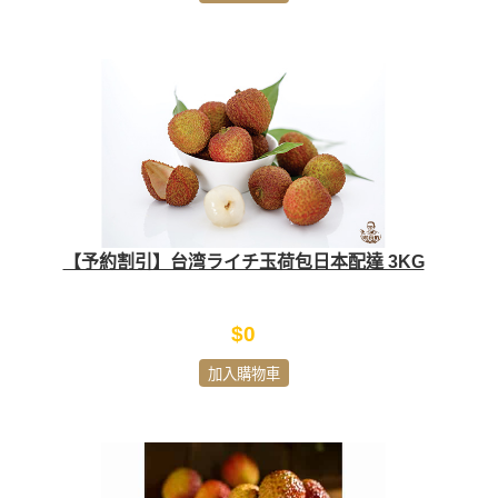
【予約割引】台湾ライチ玉荷包日本配達 3KG
$0
加入購物車