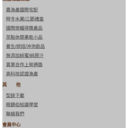
農漁產國際宅配
時令水果/三節禮盒
國際榮耀得獎產品
茶點休閒果乾小品
養生/烘焙/沖泡飲品
無添加純蜜/純原汁
異業合作上架通路
高科技認證漁產
其 他
型錄下載
眼鏡伯知識學堂
聯絡我們
會員中心