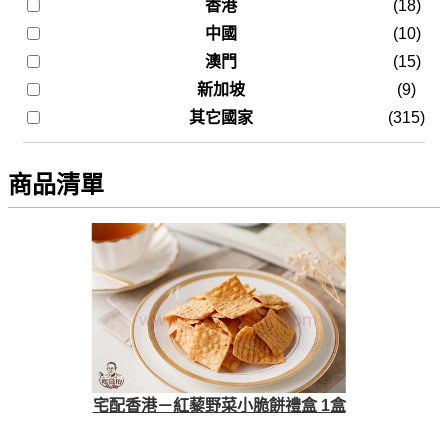
香港
(18)
中國
(10)
澳門
(15)
新加坡
(9)
其它國家
(315)
商品清單
宅配香港－紅藜野菜小脆餅禮盒 1盒