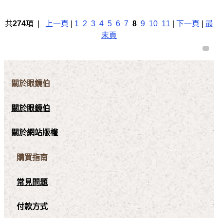
共
274
項 |
上一頁
|
1
2
3
4
5
6
7
8
9
10
11
|
下一頁
|
最
末頁
關於眼鏡伯
關於眼鏡伯
關於網站版權
購買指南
常見問題
付款方式