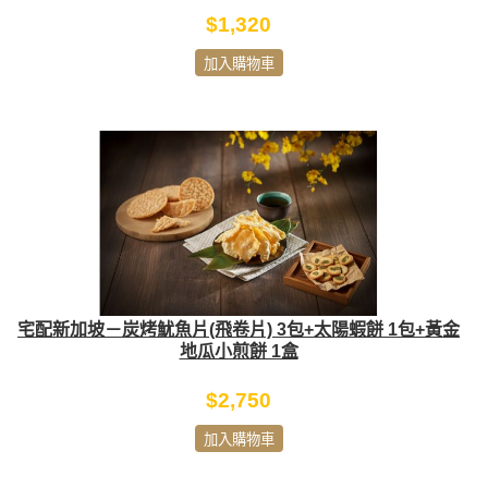
$1,320
加入購物車
宅配新加坡－炭烤魷魚片(飛卷片) 3包+太陽蝦餅 1包+黃金
地瓜小煎餅 1盒
$2,750
加入購物車