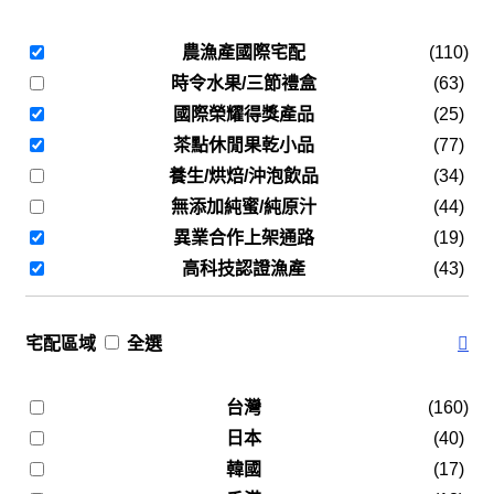
農漁產國際宅配
(110)
時令水果/三節禮盒
(63)
國際榮耀得獎產品
(25)
茶點休閒果乾小品
(77)
養生/烘焙/沖泡飲品
(34)
無添加純蜜/純原汁
(44)
異業合作上架通路
(19)
高科技認證漁產
(43)
宅配區域
全選
台灣
(160)
日本
(40)
韓國
(17)