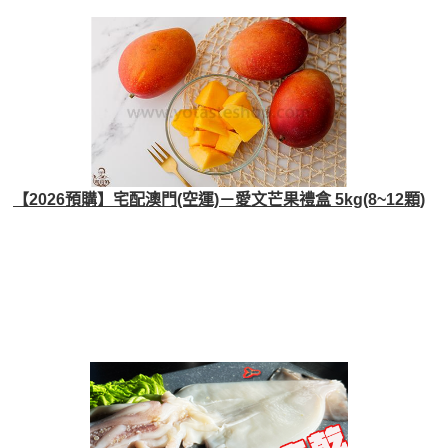
【2026預購】宅配澳門(空運)－愛文芒果禮盒 5kg(8~12顆)