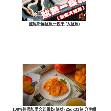
整尾新鮮魷魚一夜干 (大魷魚)
100%無添加愛文芒果乾(條狀) 25gx33包 分享組