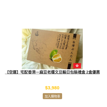
【空運】宅配香港－麻豆老欉文旦輸日包裝禮盒 2盒優惠
$3,980
加入購物車