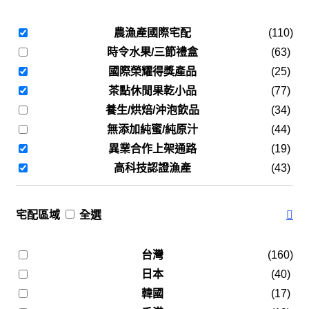
農漁產國際宅配
(110)
時令水果/三節禮盒
(63)
國際榮耀得獎產品
(25)
茶點休閒果乾小品
(77)
養生/烘焙/沖泡飲品
(34)
無添加純蜜/純原汁
(44)
異業合作上架通路
(19)
高科技認證漁產
(43)
宅配區域
全選
台灣
(160)
日本
(40)
韓國
(17)