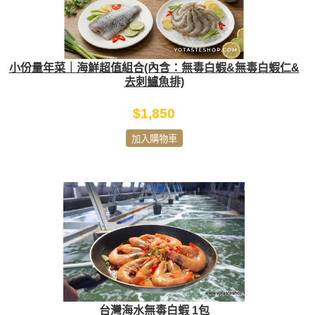
小份量年菜｜海鮮超值組合(內含：無毒白蝦&無毒白蝦仁&
去刺鱸魚排)
$1,850
加入購物車
台灣海水無毒白蝦 1包