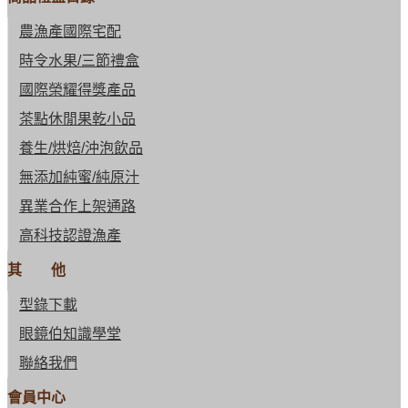
農漁產國際宅配
時令水果/三節禮盒
國際榮耀得獎產品
茶點休閒果乾小品
養生/烘焙/沖泡飲品
無添加純蜜/純原汁
異業合作上架通路
高科技認證漁產
其 他
型錄下載
眼鏡伯知識學堂
聯絡我們
會員中心