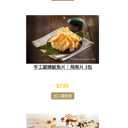
手工碳燒魷魚片｜飛卷片 3包
$735
加入購物車