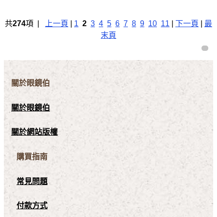
共
274
項 |
上一頁
|
1
2
3
4
5
6
7
8
9
10
11
|
下一頁
|
最
末頁
關於眼鏡伯
關於眼鏡伯
關於網站版權
購買指南
常見問題
付款方式