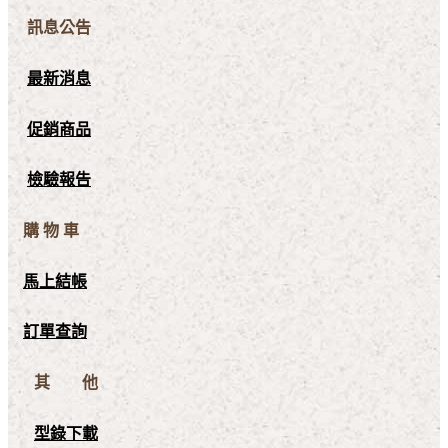
訊息公告
最新消息
促銷商品
檢驗報告
購 物 車
馬上結帳
訂單查詢
其 他
型錄下載