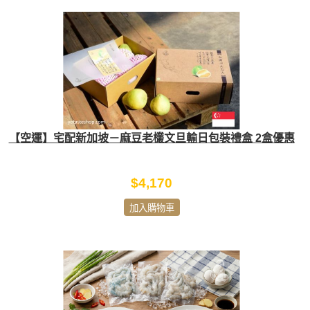
【空運】宅配新加坡－麻豆老欉文旦輸日包裝禮盒 2盒優惠
$4,170
加入購物車