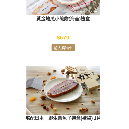
黃金地瓜小煎餅(海苔)禮盒
$570
加入購物車
宅配日本－野生烏魚子禮盒(禮袋) 1片