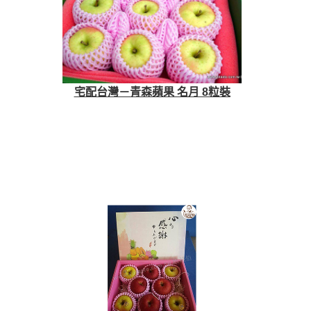
宅配台灣－青森蘋果 名月 8粒裝