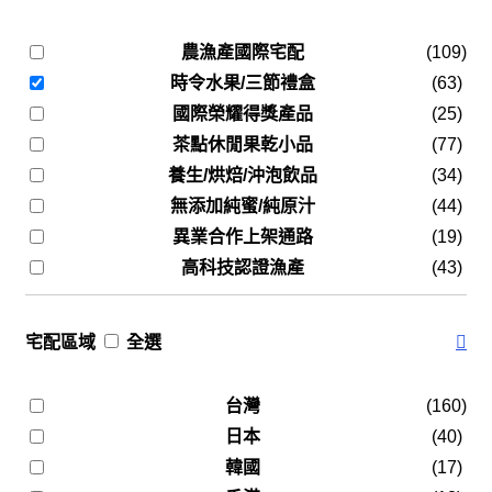
農漁產國際宅配
(109)
時令水果/三節禮盒
(63)
國際榮耀得獎產品
(25)
茶點休閒果乾小品
(77)
養生/烘焙/沖泡飲品
(34)
無添加純蜜/純原汁
(44)
異業合作上架通路
(19)
高科技認證漁產
(43)
宅配區域
全選
台灣
(160)
日本
(40)
韓國
(17)