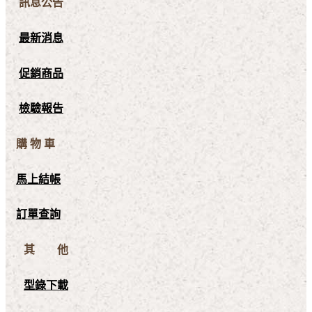
訊息公告
最新消息
促銷商品
檢驗報告
購 物 車
馬上結帳
訂單查詢
其 他
型錄下載