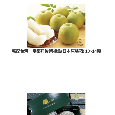
宅配台灣－京都丹後梨禮盒(日本原裝箱) 10~14顆