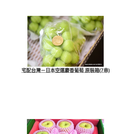
宅配台灣－日本空運麝香葡萄 原裝箱(7串)