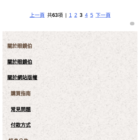
上一頁
共
63
項 |
1
2
3
4
5
下一頁
關於眼鏡伯
關於眼鏡伯
關於網站版權
購買指南
常見問題
付款方式