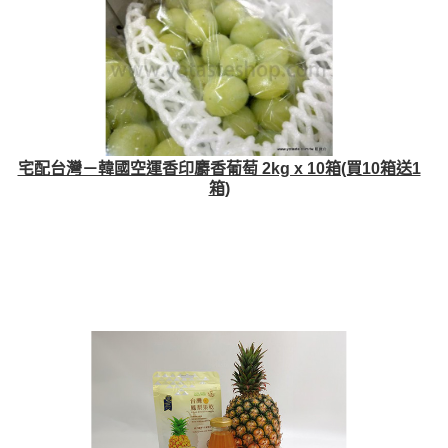
宅配台灣－韓國空運香印麝香葡萄 2kg x 10箱(買10箱送1
箱)