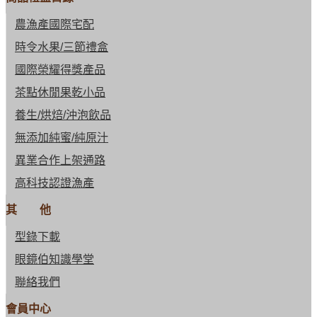
農漁產國際宅配
時令水果/三節禮盒
國際榮耀得獎產品
茶點休閒果乾小品
養生/烘焙/沖泡飲品
無添加純蜜/純原汁
異業合作上架通路
高科技認證漁產
其 他
型錄下載
眼鏡伯知識學堂
聯絡我們
會員中心