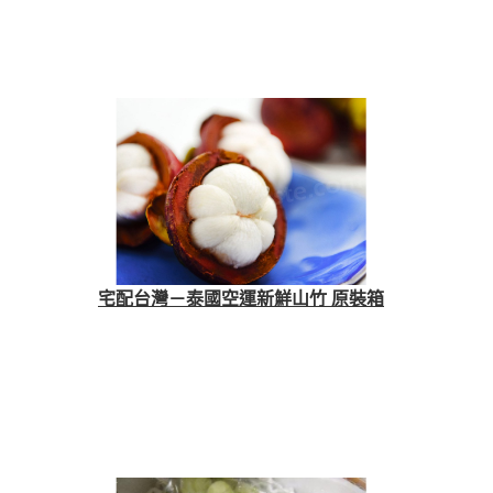
宅配台灣－泰國空運新鮮山竹 原裝箱