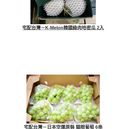
宅配台灣－K-Melon韓國綠肉哈密瓜 2入
宅配台灣－日本空運原裝 貓眼葡萄 6串