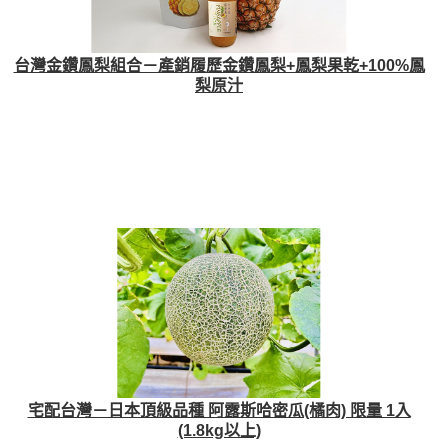
台灣金鑽鳳梨組合－產銷履歷金鑽鳳梨+鳳梨果乾+100%鳳
梨原汁
宅配台灣－日本頂級品種 阿露斯哈密瓜(橘肉) 限量 1入
(1.8kg以上)