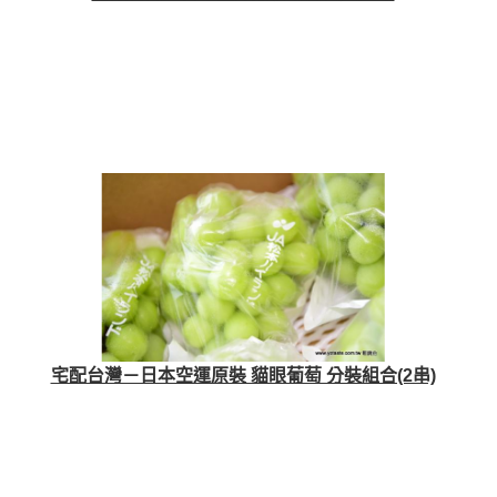
宅配台灣－日本空運原裝 貓眼葡萄 分裝組合(2串)