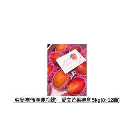
宅配澳門(空運冷藏)－愛文芒果禮盒 5kg(8~12顆)