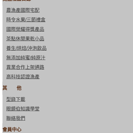
農漁產國際宅配
時令水果/三節禮盒
國際榮耀得獎產品
茶點休閒果乾小品
養生/烘焙/沖泡飲品
無添加純蜜/純原汁
異業合作上架通路
高科技認證漁產
其 他
型錄下載
眼鏡伯知識學堂
聯絡我們
會員中心