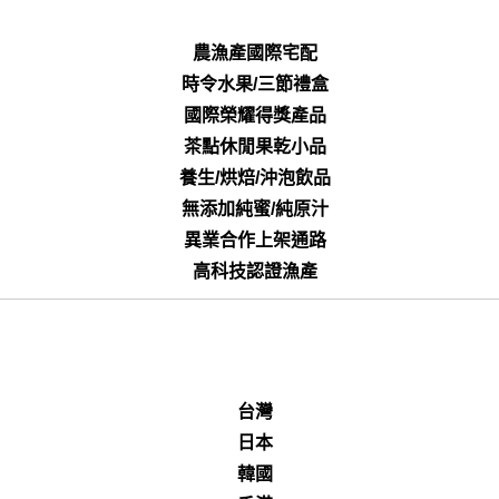
農漁產國際宅配
時令水果/三節禮盒
國際榮耀得獎產品
茶點休閒果乾小品
養生/烘焙/沖泡飲品
無添加純蜜/純原汁
異業合作上架通路
高科技認證漁產
台灣
日本
韓國