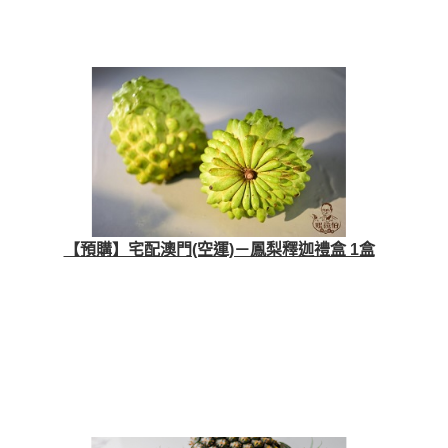
【預購】宅配澳門(空運)－鳳梨釋迦禮盒 1盒