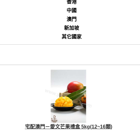
香港
中國
澳門
新加坡
其它國家
宅配澳門－愛文芒果禮盒 5kg(12~16顆)