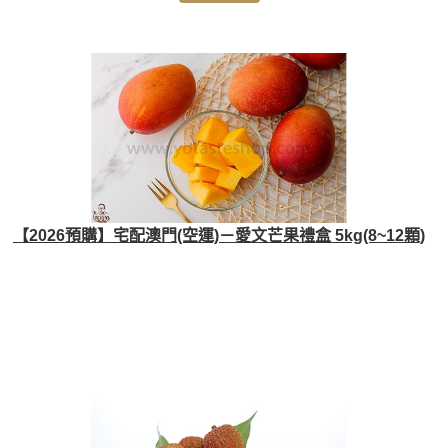
【2026預購】宅配澳門(空運)－愛文芒果禮盒 5kg(8~12顆)