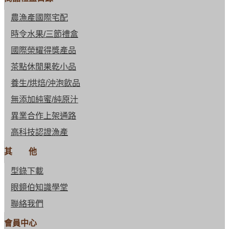
農漁產國際宅配
時令水果/三節禮盒
國際榮耀得獎產品
茶點休閒果乾小品
養生/烘焙/沖泡飲品
無添加純蜜/純原汁
異業合作上架通路
高科技認證漁產
其 他
型錄下載
眼鏡伯知識學堂
聯絡我們
會員中心