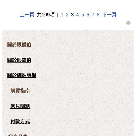
上一頁
共
109
項 |
1
2
3
4
5
6
7
8
下一頁
關於眼鏡伯
關於眼鏡伯
關於網站版權
購買指南
常見問題
付款方式