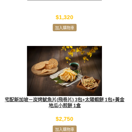
$1,320
加入購物車
宅配新加坡－炭烤魷魚片(飛卷片) 3包+太陽蝦餅 1包+黃金
地瓜小煎餅 1盒
$2,750
加入購物車