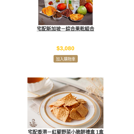
宅配新加坡－綜合果乾組合
$3,080
加入購物車
宅配香港－紅藜野菜小脆餅禮盒 1盒