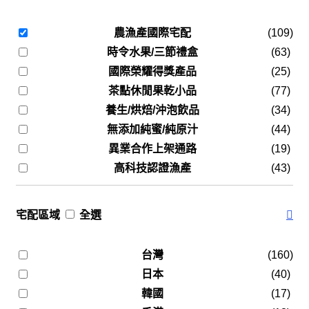
農漁產國際宅配
(109)
時令水果/三節禮盒
(63)
國際榮耀得獎產品
(25)
茶點休閒果乾小品
(77)
養生/烘焙/沖泡飲品
(34)
無添加純蜜/純原汁
(44)
異業合作上架通路
(19)
高科技認證漁產
(43)
宅配區域
全選
台灣
(160)
日本
(40)
韓國
(17)