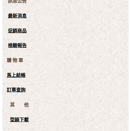
訊息公告
最新消息
促銷商品
檢驗報告
購 物 車
馬上結帳
訂單查詢
其 他
型錄下載