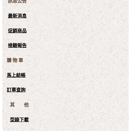
訊息公告
最新消息
促銷商品
檢驗報告
購 物 車
馬上結帳
訂單查詢
其 他
型錄下載