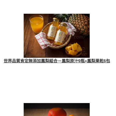
世界品質肯定無添加鳳梨組合－鳳梨原汁9瓶+鳳梨果乾6包