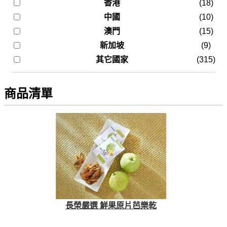
香港
(18)
中國
(10)
澳門
(15)
新加坡
(9)
其它國家
(315)
商品清單
長榮嚴選 鮮果原片芭樂乾