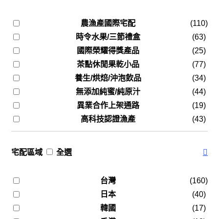
農漁產國際宅配
(110)
時令水果/三節禮盒
(63)
國際榮耀得獎產品
(25)
茶點休閒果乾小品
(77)
養生/烘焙/沖泡飲品
(34)
無添加純蜜/純原汁
(44)
異業合作上架通路
(19)
高科技認證漁產
(43)
宅配區域
全選
台灣
(160)
日本
(40)
韓國
(17)