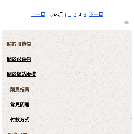
上一頁
共
53
項 |
1
2
3
4
下一頁
關於眼鏡伯
關於眼鏡伯
關於網站版權
購買指南
常見問題
付款方式