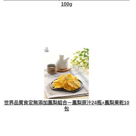
100g
世界品質肯定無添加鳳梨組合－鳳梨原汁24瓶+鳳梨果乾10
包