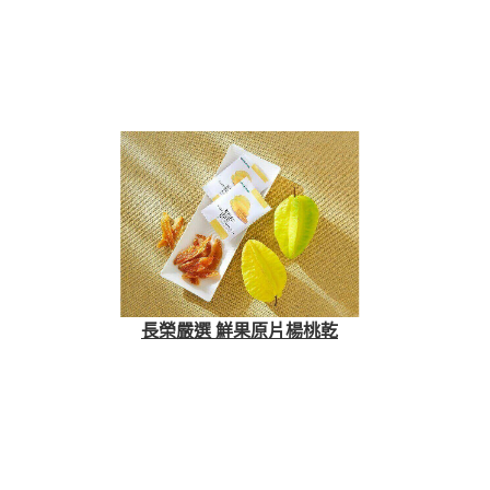
長榮嚴選 鮮果原片楊桃乾