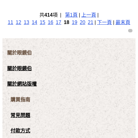
共
414
項 |
第1頁
|
上一頁
|
11
12
13
14
15
16
17
18
19
20
21
|
下一頁
|
最末頁
關於眼鏡伯
關於眼鏡伯
關於網站版權
購買指南
常見問題
付款方式