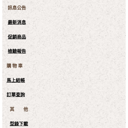
訊息公告
最新消息
促銷商品
檢驗報告
購 物 車
馬上結帳
訂單查詢
其 他
型錄下載