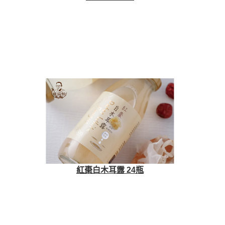
紅棗白木耳露 24瓶