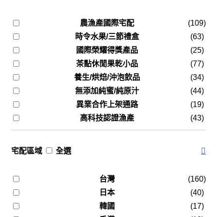
農漁產國際宅配
(109)
時令水果/三節禮盒
(63)
國際榮耀得獎產品
(25)
茶點休閒果乾小品
(77)
養生/烘焙/沖泡飲品
(34)
無添加純蜜/純原汁
(44)
異業合作上架通路
(19)
高科技認證漁產
(43)
宅配區域
全選
台灣
(160)
日本
(40)
韓國
(17)