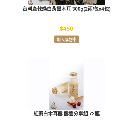
台灣產乾燥白背黑木耳 300g(2兩/包x4包)
$450
加入購物車
紅棗白木耳露 露營分享組 72瓶