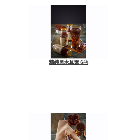
精純黑木耳露 6瓶