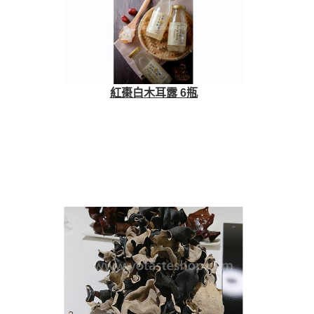
紅棗白木耳露 6瓶