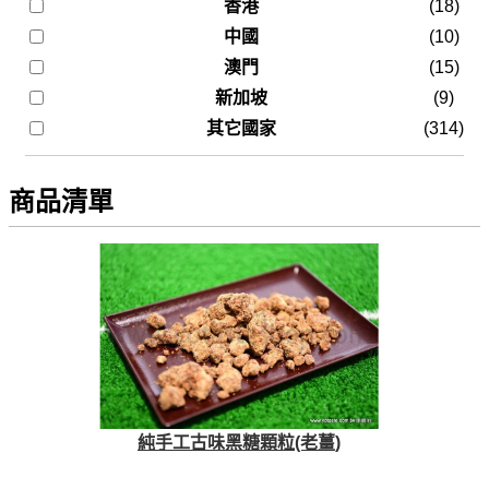
香港
(18)
中國
(10)
澳門
(15)
新加坡
(9)
其它國家
(314)
商品清單
純手工古味黑糖顆粒(老薑)