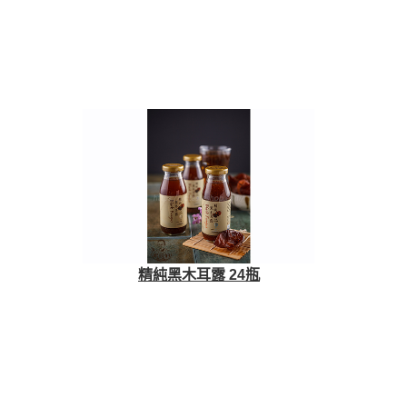
精純黑木耳露 24瓶