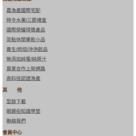
農漁產國際宅配
時令水果/三節禮盒
國際榮耀得獎產品
茶點休閒果乾小品
養生/烘焙/沖泡飲品
無添加純蜜/純原汁
異業合作上架通路
高科技認證漁產
其 他
型錄下載
眼鏡伯知識學堂
聯絡我們
會員中心