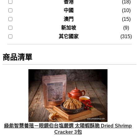
香港
(18)
中國
(10)
澳門
(15)
新加坡
(9)
其它國家
(315)
商品清單
綠能智慧養殖－眼鏡伯台塩嚴選 太陽蝦酥脆 Dried Shrimp
Cracker 3包