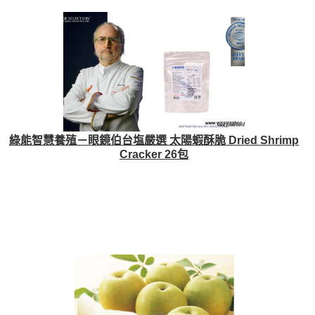
綠能智慧養殖－眼鏡伯台塩嚴選 太陽蝦酥脆 Dried Shrimp
Cracker 26包