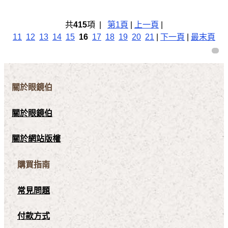
共
415
項 |
第1頁
|
上一頁
|
11
12
13
14
15
16
17
18
19
20
21
|
下一頁
|
最末頁
關於眼鏡伯
關於眼鏡伯
關於網站版權
購買指南
常見問題
付款方式