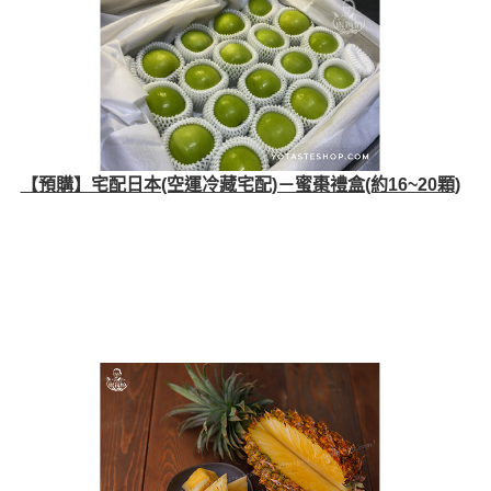
【預購】宅配日本(空運冷藏宅配)－蜜棗禮盒(約16~20顆)