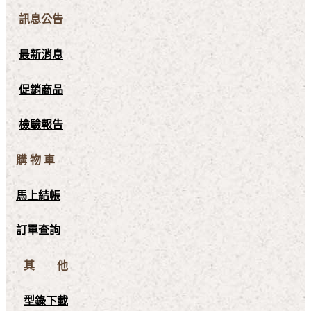
訊息公告
最新消息
促銷商品
檢驗報告
購 物 車
馬上結帳
訂單查詢
其 他
型錄下載