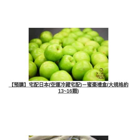
【預購】宅配日本(空運冷藏宅配)－蜜棗禮盒(大規格約
13~16顆)