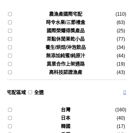
農漁產國際宅配
(110)
時令水果/三節禮盒
(63)
國際榮耀得獎產品
(25)
茶點休閒果乾小品
(77)
養生/烘焙/沖泡飲品
(34)
無添加純蜜/純原汁
(44)
異業合作上架通路
(19)
高科技認證漁產
(43)
宅配區域
全選
台灣
(160)
日本
(40)
韓國
(17)