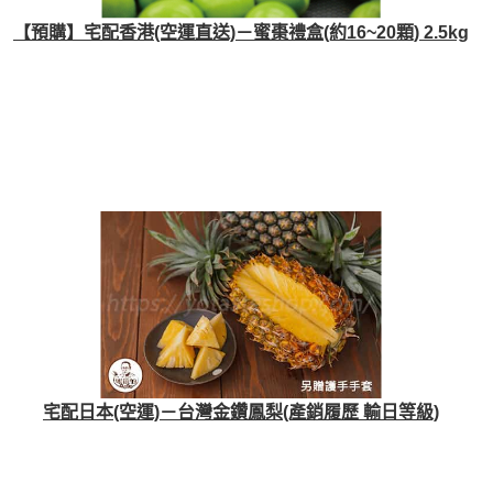
【預購】宅配香港(空運直送)－蜜棗禮盒(約16~20顆) 2.5kg
宅配日本(空運)－台灣金鑽鳳梨(產銷履歷 輸日等級)