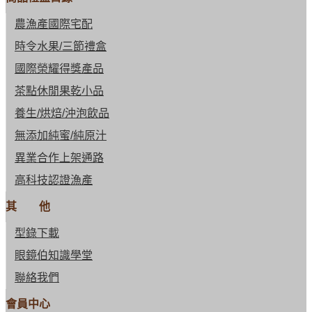
農漁產國際宅配
時令水果/三節禮盒
國際榮耀得獎產品
茶點休閒果乾小品
養生/烘焙/沖泡飲品
無添加純蜜/純原汁
異業合作上架通路
高科技認證漁產
其 他
型錄下載
眼鏡伯知識學堂
聯絡我們
會員中心