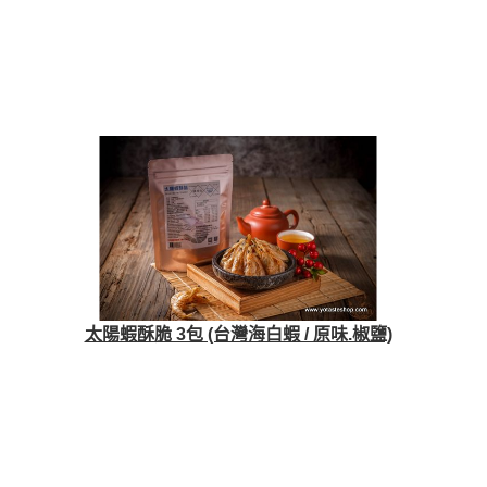
太陽蝦酥脆 3包 (台灣海白蝦 / 原味.椒鹽)