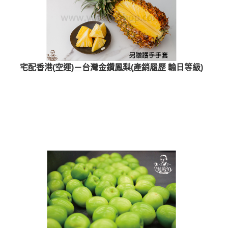
宅配香港(空運)－台灣金鑽鳳梨(產銷履歷 輸日等級)