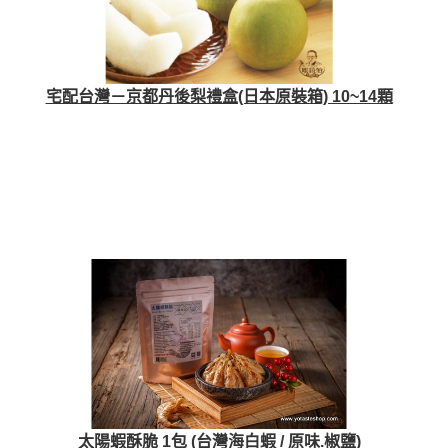
宅配台灣－京都丹後梨禮盒(日本原裝箱) 10~14顆
太陽蝦酥脆 1包 (台灣海白蝦 / 原味.椒鹽)