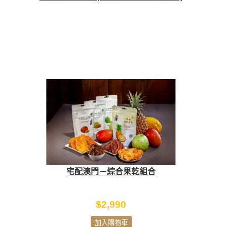
宅配澳門－綜合果乾組合
$2,990
加入購物車