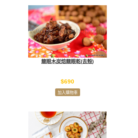
龍眼木炭焙龍眼乾(去殼)
$690
加入購物車