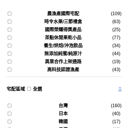
農漁產國際宅配
(109)
時令水果/三節禮盒
(63)
國際榮耀得獎產品
(25)
茶點休閒果乾小品
(77)
養生/烘焙/沖泡飲品
(34)
無添加純蜜/純原汁
(44)
異業合作上架通路
(19)
高科技認證漁產
(43)
宅配區域
全選
台灣
(160)
日本
(40)
韓國
(17)