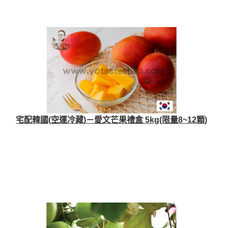
宅配韓國(空運冷藏)－愛文芒果禮盒 5kg(限量8~12顆)