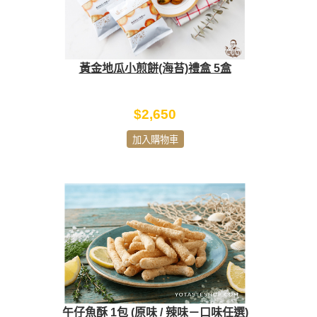
黃金地瓜小煎餅(海苔)禮盒 5盒
$2,650
加入購物車
午仔魚酥 1包 (原味 / 辣味－口味任選)