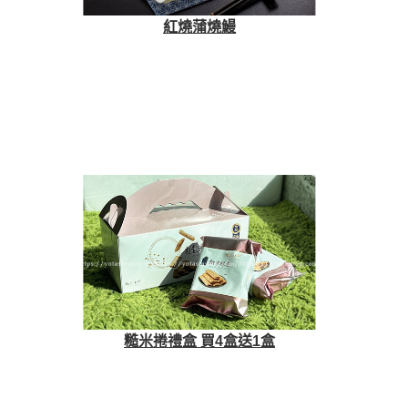
紅燒蒲燒鰻
糙米捲禮盒 買4盒送1盒