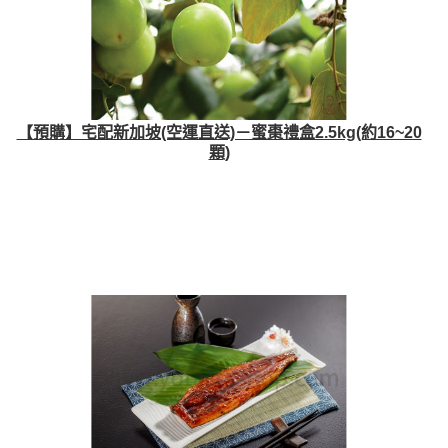
【預購】宅配新加坡(空運直送)－蜜棗禮盒2.5kg(約16~20
顆)