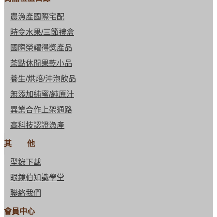
農漁產國際宅配
時令水果/三節禮盒
國際榮耀得獎產品
茶點休閒果乾小品
養生/烘焙/沖泡飲品
無添加純蜜/純原汁
異業合作上架通路
高科技認證漁產
其 他
型錄下載
眼鏡伯知識學堂
聯絡我們
會員中心