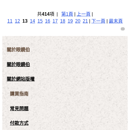
共
414
項 |
第1頁
|
上一頁
|
11
12
13
14
15
16
17
18
19
20
21
|
下一頁
|
最末頁
關於眼鏡伯
關於眼鏡伯
關於網站版權
購買指南
常見問題
付款方式