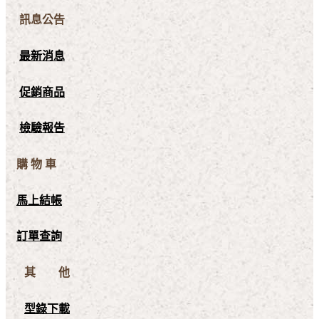
訊息公告
最新消息
促銷商品
檢驗報告
購 物 車
馬上結帳
訂單查詢
其 他
型錄下載