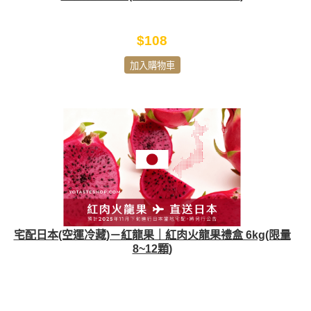
$108
加入購物車
宅配日本(空運冷藏)－紅龍果｜紅肉火龍果禮盒 6kg(限量
8~12顆)