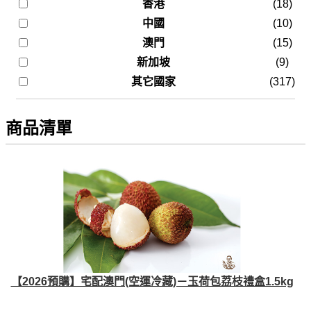
香港
(18)
中國
(10)
澳門
(15)
新加坡
(9)
其它國家
(317)
商品清單
【2026預購】宅配澳門(空運冷藏)－玉荷包荔枝禮盒1.5kg