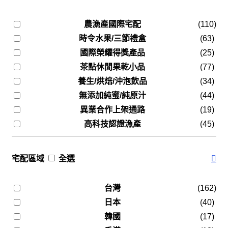
農漁產國際宅配
(110)
時令水果/三節禮盒
(63)
國際榮耀得獎產品
(25)
茶點休閒果乾小品
(77)
養生/烘焙/沖泡飲品
(34)
無添加純蜜/純原汁
(44)
異業合作上架通路
(19)
高科技認證漁產
(45)
宅配區域
全選
台灣
(162)
日本
(40)
韓國
(17)