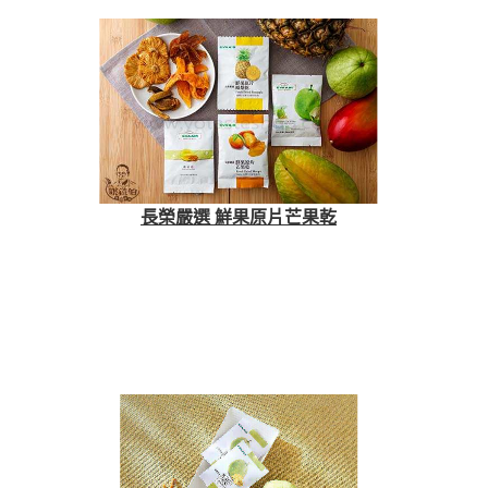
長榮嚴選 鮮果原片芒果乾