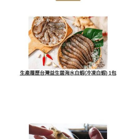
生產履歷台灣益生菌海水白蝦(冷凍白蝦) 1包