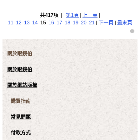
共
417
項 |
第1頁
|
上一頁
|
11
12
13
14
15
16
17
18
19
20
21
|
下一頁
|
最末頁
關於眼鏡伯
關於眼鏡伯
關於網站版權
購買指南
常見問題
付款方式