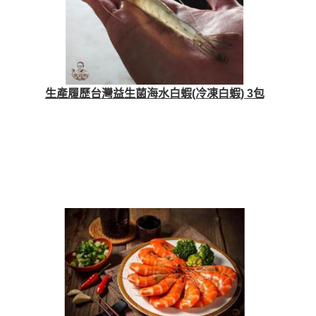
生產履歷台灣益生菌海水白蝦(冷凍白蝦) 3包