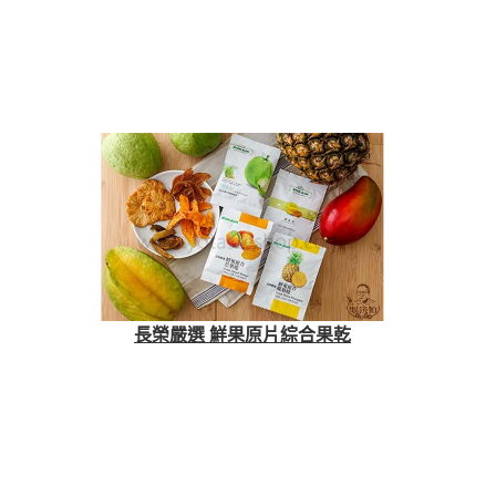
長榮嚴選 鮮果原片綜合果乾