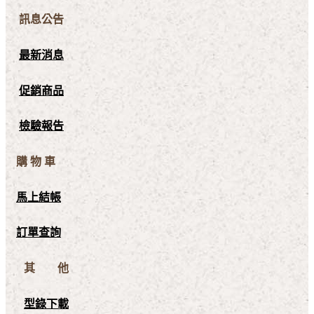
訊息公告
最新消息
促銷商品
檢驗報告
購 物 車
馬上結帳
訂單查詢
其 他
型錄下載