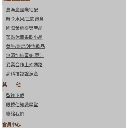
農漁產國際宅配
時令水果/三節禮盒
國際榮耀得獎產品
茶點休閒果乾小品
養生/烘焙/沖泡飲品
無添加純蜜/純原汁
異業合作上架通路
高科技認證漁產
其 他
型錄下載
眼鏡伯知識學堂
聯絡我們
會員中心