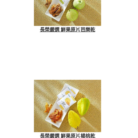
長榮嚴選 鮮果原片芭樂乾
長榮嚴選 鮮果原片楊桃乾