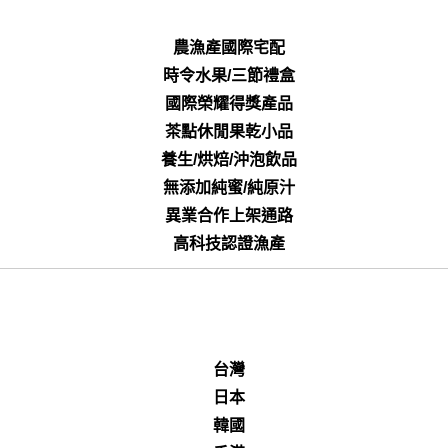
農漁產國際宅配
時令水果/三節禮盒
國際榮耀得獎產品
茶點休閒果乾小品
養生/烘焙/沖泡飲品
無添加純蜜/純原汁
異業合作上架通路
高科技認證漁產
台灣
日本
韓國