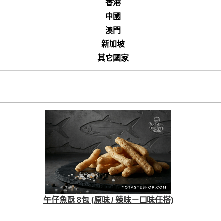
香港
中國
澳門
新加坡
其它國家
午仔魚酥 8包 (原味 / 辣味－口味任搭)