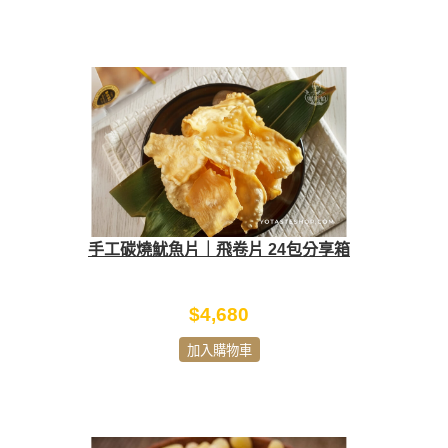
手工碳燒魷魚片｜飛卷片 24包分享箱
$4,680
加入購物車