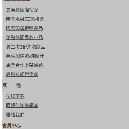
農漁產國際宅配
時令水果/三節禮盒
國際榮耀得獎產品
茶點休閒果乾小品
養生/烘焙/沖泡飲品
無添加純蜜/純原汁
異業合作上架通路
高科技認證漁產
其 他
型錄下載
眼鏡伯知識學堂
聯絡我們
會員中心