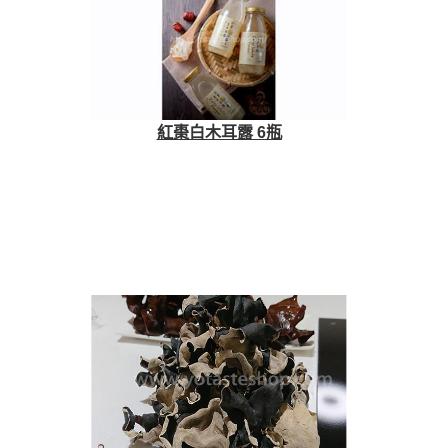
紅棗白木耳露 6瓶