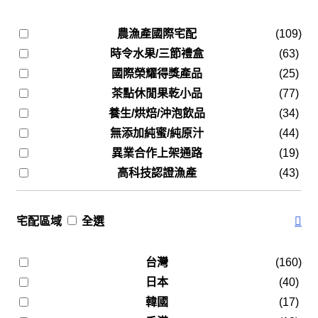
農漁產國際宅配
(109)
時令水果/三節禮盒
(63)
國際榮耀得獎產品
(25)
茶點休閒果乾小品
(77)
養生/烘焙/沖泡飲品
(34)
無添加純蜜/純原汁
(44)
異業合作上架通路
(19)
高科技認證漁產
(43)
宅配區域
全選
台灣
(160)
日本
(40)
韓國
(17)