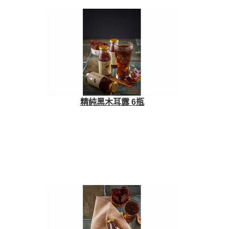
精純黑木耳露 6瓶