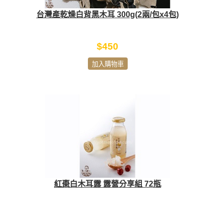
台灣產乾燥白背黑木耳 300g(2兩/包x4包)
$450
加入購物車
紅棗白木耳露 露營分享組 72瓶