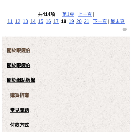
共
414
項 |
第1頁
|
上一頁
|
11
12
13
14
15
16
17
18
19
20
21
|
下一頁
|
最末頁
關於眼鏡伯
關於眼鏡伯
關於網站版權
購買指南
常見問題
付款方式