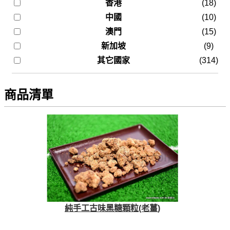
香港
(18)
中國
(10)
澳門
(15)
新加坡
(9)
其它國家
(314)
商品清單
純手工古味黑糖顆粒(老薑)