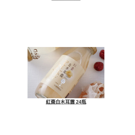
紅棗白木耳露 24瓶