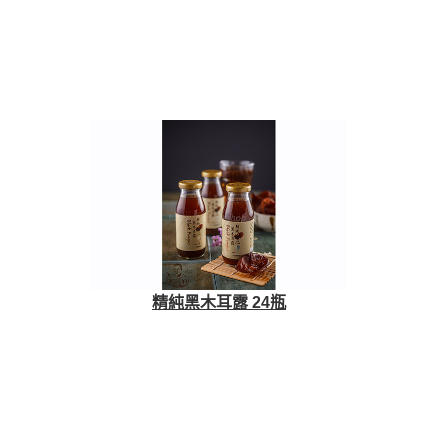
精純黑木耳露 24瓶