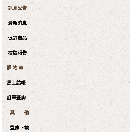
訊息公告
最新消息
促銷商品
檢驗報告
購 物 車
馬上結帳
訂單查詢
其 他
型錄下載