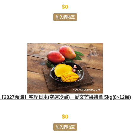
$0
加入購物車
【2027預購】宅配日本(空運冷藏)－愛文芒果禮盒 5kg(8~12顆)
$0
加入購物車