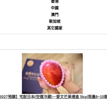
香港
中國
澳門
新加坡
其它國家
2027預購】宅配日本(空運冷藏)－愛文芒果禮盒 5kg(限量8~10顆