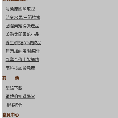
農漁產國際宅配
時令水果/三節禮盒
國際榮耀得獎產品
茶點休閒果乾小品
養生/烘焙/沖泡飲品
無添加純蜜/純原汁
異業合作上架通路
高科技認證漁產
其 他
型錄下載
眼鏡伯知識學堂
聯絡我們
會員中心