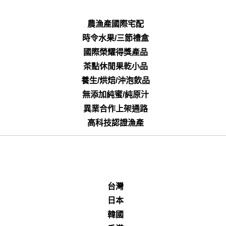
農漁產國際宅配
時令水果/三節禮盒
國際榮耀得獎產品
茶點休閒果乾小品
養生/烘焙/沖泡飲品
無添加純蜜/純原汁
異業合作上架通路
高科技認證漁產
台灣
日本
韓國